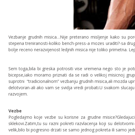
Vezbanje grudnih misica…Nije preterano misljenje kako su pore
stepena treniranosti-koliko bench-press-a mozes uraditi?-sa drug
bolje receno nerazvijenost ledjnih misica nije toliko primetna. Lep
Sem toga,bila bi greska potrositi vise vremena nego sto je po
bicepse,iako moramo priznati da se radi o velikoj misicnoj gru
suprotni “tradicionalnom” vezbanju grudnih misica,ali mozda upr
delotvoran-ali ako vam se svidja vredi probati.U svakom sluc
razvojem.
Vezbe
Pogledajmo koje vezbe su korisne za grudne misice?Gledajuci 
sklekovi.Zatim,tu su razni pokreti razvlacenja koji su delotvor
velik,bilo bi pogresno drzati se samo jednog pokreta ili samo jed