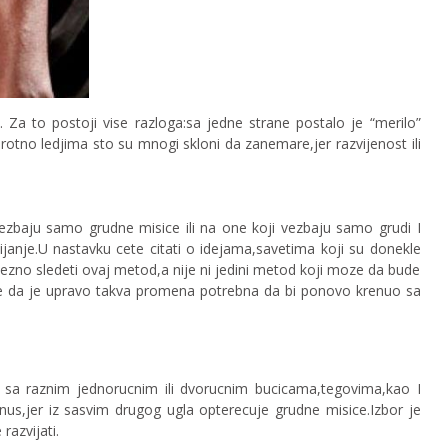
Za to postoji vise razloga:sa jedne strane postalo je “merilo”
rotno ledjima sto su mnogi skloni da zanemare,jer razvijenost ili
ezbaju samo grudne misice ili na one koji vezbaju samo grudi I
janje.U nastavku cete citati o idejama,savetima koji su donekle
ezno sledeti ovaj metod,a nije ni jedini metod koji moze da bude
je da je upravo takva promena potrebna da bi ponovo krenuo sa
i sa raznim jednorucnim ili dvorucnim bucicama,tegovima,kao I
onus,jer iz sasvim drugog ugla opterecuje grudne misice.Izbor je
razvijati.