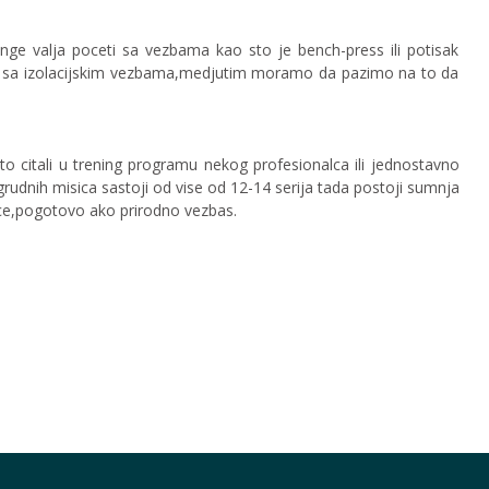
nge valja poceti sa vezbama kao sto je bench-press ili potisak
ti sa izolacijskim vezbama,medjutim moramo da pazimo na to da
 to citali u trening programu nekog profesionalca ili jednostavno
 grudnih misica sastoji od vise od 12-14 serija tada postoji sumnja
sice,pogotovo ako prirodno vezbas.