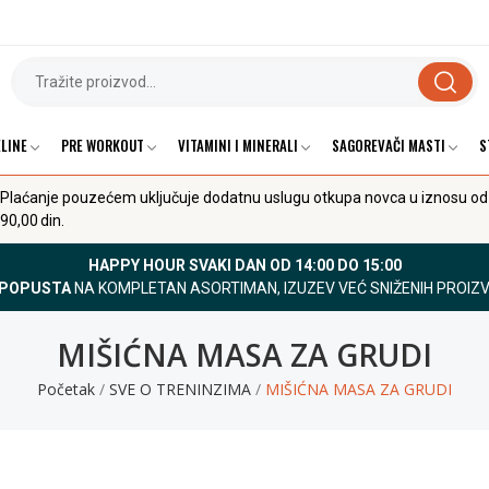
LINE
PRE WORKOUT
VITAMINI I MINERALI
SAGOREVAČI MASTI
S
Plaćanje pouzećem uključuje dodatnu uslugu otkupa novca u iznosu od
90,00 din.
HAPPY HOUR SVAKI DAN OD 14:00 DO 15:00
 POPUSTA
NA KOMPLETAN ASORTIMAN, IZUZEV VEĆ SNIŽENIH PROIZ
MIŠIĆNA MASA ZA GRUDI
Početak
SVE O TRENINZIMA
MIŠIĆNA MASA ZA GRUDI