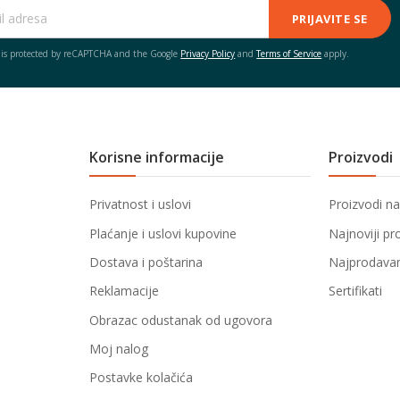
PRIJAVITE SE
e is protected by reCAPTCHA and the Google
Privacy Policy
and
Terms of Service
apply.
Korisne informacije
Proizvodi
Privatnost i uslovi
Proizvodi na
Plaćanje i uslovi kupovine
Najnoviji pr
Dostava i poštarina
Najprodavani
Reklamacije
Sertifikati
Obrazac odustanak od ugovora
Moj nalog
Postavke kolačića