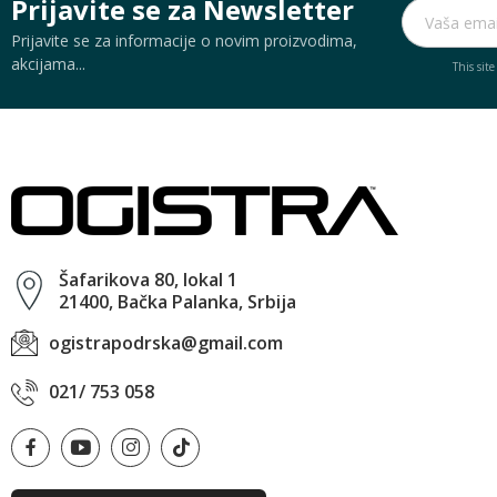
Prijavite se za Newsletter
Prijavite se za informacije o novim proizvodima,
akcijama...
This sit
Šafarikova 80, lokal 1
21400, Bačka Palanka, Srbija
ogistrapodrska@gmail.com
021/ 753 058