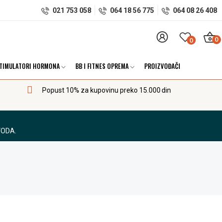
021 753 058
064 18 56 775
064 08 26 408
0
0
TIMULATORI HORMONA
BB I FITNES OPREMA
PROIZVOĐAČI
Popust 10% za kupovinu preko 15.000 din
VODA.