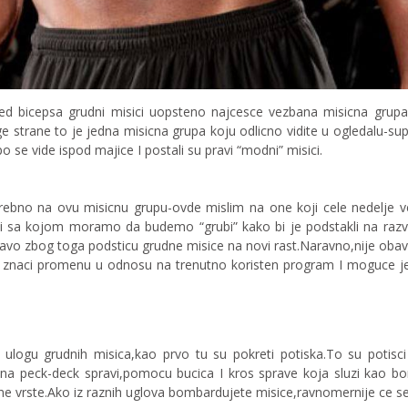
d bicepsa grudni misici uopsteno najcesce vezbana misicna grupa. 
e strane to je jedna misicna grupa koju odlicno vidite u ogledalu-sup
o se vide ispod majice I postali su pravi “modni” misici.
trebno na ovu misicnu grupu-ovde mislim na one koji cele nedelje v
pi sa kojom moramo da budemo “grubi” kako bi je podstakli na razvi
avo zbog toga podsticu grudne misice na novi rast.Naravno,nije obav
aju znaci promenu u odnosu na trenutno koristen program I moguce 
ulogu grudnih misica,kao prvo tu su pokreti potiska.To su potisc
ni-na peck-deck spravi,pomocu bucica I kros sprave koja sluzi kao b
ne vrste.Ako iz raznih uglova bombardujete misice,ravnomernije ce se 