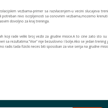
zolacijskim vezbama-primer sa razvlacenjem-u vecini slucajeva treni
gli potreban nivo iscrpljenosti sa osnovnim vezbama,mozemo krenu
asvim dovoljno za kraj treninga.
ih koji rade veliki broj vezbi za grudne misice.A to cine zato sto su
meri sa rezultatima.”Vise” nije bezuslovno I bolje.Ako se jedan trening
no radis tada fizicki neces biti sposoban za vise serija na grudne mi