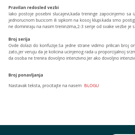
Pravilan redosled vezbi
Iako postoje posebni slucajevi,kada treninge zapocinjemo sa i
jednorucnom bucicom ili sipkom na kosoj klupi.kada smo posti
ne dominiraju na nasim treninzima,2-3 serije od svake vezbe je s
Broj serija
Ovde dolazi do konfuzije.Sa jedne strane vidimo prilican broj on
zato,jer veruju da je kolicina ucinjenog rada u proporcijalnoj srz
da osoba ne trenira dovoljno intenzivno.Jer ako dovoljno intenziv
Broj ponavljanja
Nastavak teksta, procitajte na nasem
BLOGU