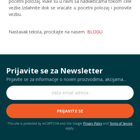
pocetni polozaj. Ruke su u ravni sa nadlakticama tokom cele
vezbe.Izdahnite dok se vracate u pocetni polozaj i ponovite
vezbu.
Nastavak teksta, procitajte na nasem
BLOG
U
Prijavite se za Newsletter
Prijavite se za informacije o novim proizvodima, akcijama...
PRIJAVITE SE
This site is protected by reCAPTCHA and the Google
Privacy Policy
and
Terms of Service
apply.