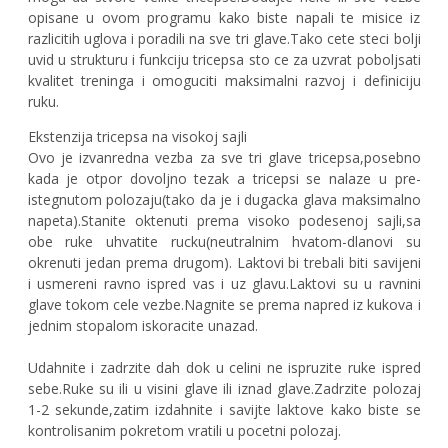
opisane u ovom programu kako biste napali te misice iz
razlicitih uglova i poradili na sve tri glave.Tako cete steci bolji
uvid u strukturu i funkciju tricepsa sto ce za uzvrat poboljsati
kvalitet treninga i omoguciti maksimalni razvoj i definiciju
ruku.
Ekstenzija tricepsa na visokoj sajli
Ovo je izvanredna vezba za sve tri glave tricepsa,posebno
kada je otpor dovoljno tezak a tricepsi se nalaze u pre-
istegnutom polozaju(tako da je i dugacka glava maksimalno
napeta).Stanite oktenuti prema visoko podesenoj sajli,sa
obe ruke uhvatite rucku(neutralnim hvatom-dlanovi su
okrenuti jedan prema drugom). Laktovi bi trebali biti savijeni
i usmereni ravno ispred vas i uz glavu.Laktovi su u ravnini
glave tokom cele vezbe.Nagnite se prema napred iz kukova i
jednim stopalom iskoracite unazad.
Udahnite i zadrzite dah dok u celini ne ispruzite ruke ispred
sebe.Ruke su ili u visini glave ili iznad glave.Zadrzite polozaj
1-2 sekunde,zatim izdahnite i savijte laktove kako biste se
kontrolisanim pokretom vratili u pocetni polozaj.