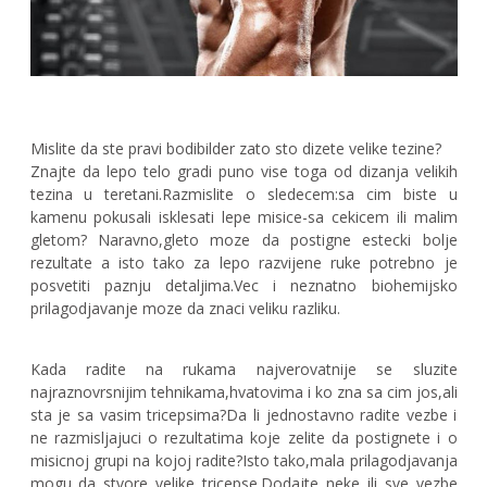
Mislite da ste pravi bodibilder zato sto dizete velike tezine?
Znajte da lepo telo gradi puno vise toga od dizanja velikih
tezina u teretani.Razmislite o sledecem:sa cim biste u
kamenu pokusali isklesati lepe misice-sa cekicem ili malim
gletom? Naravno,gleto moze da postigne estecki bolje
rezultate a isto tako za lepo razvijene ruke potrebno je
posvetiti paznju detaljima.Vec i neznatno biohemijsko
prilagodjavanje moze da znaci veliku razliku.
Kada radite na rukama najverovatnije se sluzite
najraznovrsnijim tehnikama,hvatovima i ko zna sa cim jos,ali
sta je sa vasim tricepsima?Da li jednostavno radite vezbe i
ne razmisljajuci o rezultatima koje zelite da postignete i o
misicnoj grupi na kojoj radite?Isto tako,mala prilagodjavanja
mogu da stvore velike tricepse.Dodajte neke ili sve vezbe