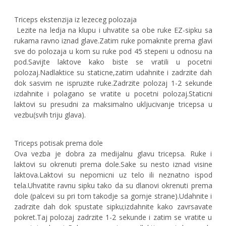
Triceps ekstenzija iz lezeceg polozaja
Lezite na ledja na klupu i uhvatite sa obe ruke EZ-sipku sa
rukama ravno iznad glave.Zatim ruke pomaknite prema glavi
sve do polozaja u kom su ruke pod 45 stepeni u odnosu na
pod.Savijte laktove kako biste se vratili u pocetni
polozaj.Nadlaktice su staticne,zatim udahnite i zadrzite dah
dok sasvim ne ispruzite ruke.Zadrzite polozaj 1-2 sekunde
izdahnite i polagano se vratite u pocetni polozaj.Staticni
laktovi su presudni za maksimalno ukljucivanje tricepsa u
vezbu(svih triju glava).
Triceps potisak prema dole
Ova vezba je dobra za medijalnu glavu tricepsa. Ruke i
laktovi su okrenuti prema dole.Sake su nesto iznad visine
laktova.Laktovi su nepomicni uz telo ili neznatno ispod
tela.Uhvatite ravnu sipku tako da su dlanovi okrenuti prema
dole (palcevi su pri tom takodje sa gornje strane).Udahnite i
zadrzite dah dok spustate sipku;izdahnite kako zavrsavate
pokret.Taj polozaj zadrzite 1-2 sekunde i zatim se vratite u