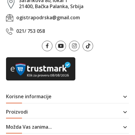
Šafarikova 80, lokal 1
21400, Bačka Palanka, Srbija
ogistrapodrska@gmail.com
021/ 753 058
Korisne informacije

Proizvodi

Možda Vas zanima...
