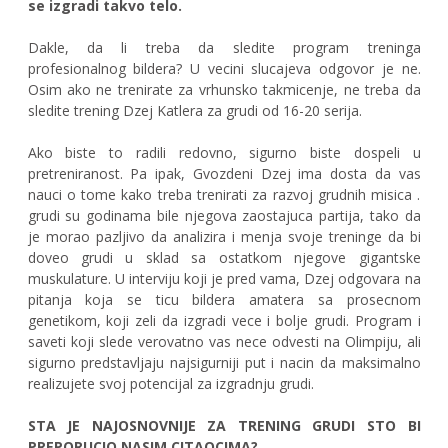
se izgradi takvo telo.
Dakle, da li treba da sledite program treninga
profesionalnog bildera? U vecini slucajeva odgovor je ne.
Osim ako ne trenirate za vrhunsko takmicenje, ne treba da
sledite trening Dzej Katlera za grudi od 16-20 serija.
Ako biste to radili redovno, sigurno biste dospeli u
pretreniranost. Pa ipak, Gvozdeni Dzej ima dosta da vas
nauci o tome kako treba trenirati za razvoj grudnih misica .
grudi su godinama bile njegova zaostajuca partija, tako da
je morao pazljivo da analizira i menja svoje treninge da bi
doveo grudi u sklad sa ostatkom njegove gigantske
muskulature. U interviju koji je pred vama, Dzej odgovara na
pitanja koja se ticu bildera amatera sa prosecnom
genetikom, koji zeli da izgradi vece i bolje grudi. Program i
saveti koji slede verovatno vas nece odvesti na Olimpiju, ali
sigurno predstavljaju najsigurniji put i nacin da maksimalno
realizujete svoj potencijal za izgradnju grudi.
STA JE NAJOSNOVNIJE ZA TRENING GRUDI STO BI
PREPORUCIO NASIM CITAOCIMA?