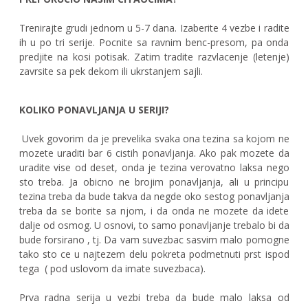
Trenirajte grudi jednom u 5-7 dana. Izaberite 4 vezbe i radite
ih u po tri serije. Pocnite sa ravnim benc-presom, pa onda
predjite na kosi potisak. Zatim tradite razvlacenje (letenje)
zavrsite sa pek dekom ili ukrstanjem sajli.
KOLIKO PONAVLJANJA U SERIJI?
Uvek govorim da je prevelika svaka ona tezina sa kojom ne
mozete uraditi bar 6 cistih ponavljanja. Ako pak mozete da
uradite vise od deset, onda je tezina verovatno laksa nego
sto treba. Ja obicno ne brojim ponavljanja, ali u principu
tezina treba da bude takva da negde oko sestog ponavljanja
treba da se borite sa njom, i da onda ne mozete da idete
dalje od osmog. U osnovi, to samo ponavljanje trebalo bi da
bude forsirano , tj. Da vam suvezbac sasvim malo pomogne
tako sto ce u najtezem delu pokreta podmetnuti prst ispod
tega ( pod uslovom da imate suvezbaca).
Prva radna serija u vezbi treba da bude malo laksa od