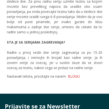
sledece dve. Za prvu radnu seriju uzmite tezinu sa kojom
mozete bez prevelikog napora da uradite oko osam
ponavljanja, pa onda povecajte tezinu tako da u sledece dve
serije mozete uraditi svega 6-8 ponavljanja. Mislim da je ovo
bolje od pune piramide, jer ovako gurate do blizu
maksimuma u zadnje dve serije, umesto da cekate da to
radite samo u jednoj poslednjoj.
STA JE SA SERIJAMA ZAGREVANJA?
Radite u prvoj vezbi dve serije zagrevanja sa po 15-20
ponavljanja, i nemojte ih brojati kao radne serije. Ja ih
zovem serije za osecaj, jer u sustini sluze da se stvori
osecaj za tezinu, nakon cega se prelazi na radne serije.
Nastavak teksta, procitajte na nasem
BLOG
U
Prijavite se za Newsletter