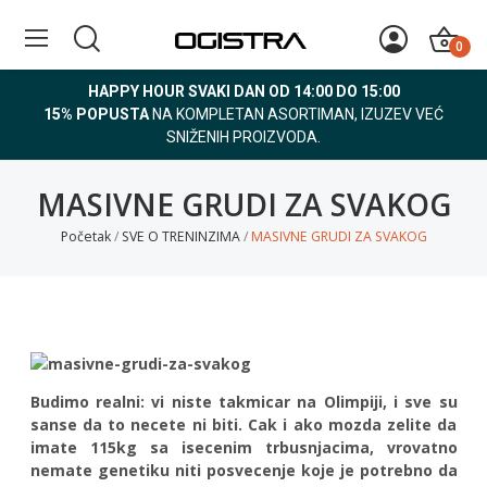
0
HAPPY HOUR SVAKI DAN OD 14:00 DO 15:00
15% POPUSTA
NA KOMPLETAN ASORTIMAN, IZUZEV VEĆ
SNIŽENIH PROIZVODA.
MASIVNE GRUDI ZA SVAKOG
Početak
SVE O TRENINZIMA
MASIVNE GRUDI ZA SVAKOG
Budimo realni: vi niste takmicar na Olimpiji, i sve su
sanse da to necete ni biti. Cak i ako mozda zelite da
imate 115kg sa isecenim trbusnjacima, vrovatno
nemate genetiku niti posvecenje koje je potrebno da