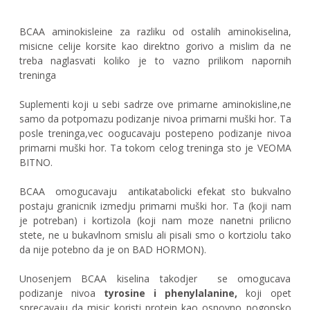
BCAA aminokisleine za razliku od ostalih aminokiselina,
misicne celije korsite kao direktno gorivo a mislim da ne
treba naglasvati koliko je to vazno prilikom napornih
treninga
Suplementi koji u sebi sadrze ove primarne aminokisline,ne
samo da potpomazu podizanje nivoa primarni muški hor. Ta
posle treninga,vec oogucavaju postepeno podizanje nivoa
primarni muški hor. Ta tokom celog treninga sto je VEOMA
BITNO.
BCAA omogucavaju antikatabolicki efekat sto bukvalno
postaju granicnik izmedju primarni muški hor. Ta (koji nam
je potreban) i kortizola (koji nam moze nanetni prilicno
stete, ne u bukavlnom smislu ali pisali smo o kortziolu tako
da nije potebno da je on BAD HORMON).
Unosenjem BCAA kiselina takodjer se omogucava
podizanje nivoa
tyrosine i phenylalanine,
koji opet
sprecavaju da misic koristi protein kao osnovno pogonsko