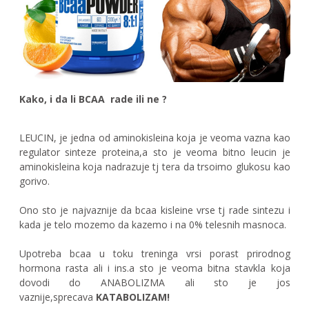
Kako, i da li BCAA rade ili ne ?
LEUCIN, je jedna od aminokisleina koja je veoma vazna kao
regulator sinteze proteina,a sto je veoma bitno leucin je
aminokisleina koja nadrazuje tj tera da trsoimo glukosu kao
gorivo.
Ono sto je najvaznije da bcaa kisleine vrse tj rade sintezu i
kada je telo mozemo da kazemo i na 0% telesnih masnoca.
Upotreba bcaa u toku treninga vrsi porast prirodnog
hormona rasta ali i ins.a sto je veoma bitna stavkla koja
dovodi do ANABOLIZMA ali sto je jos
vaznije,sprecava
KATABOLIZAM!