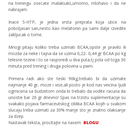
na treningu osecate malaksalo,umorno, mlohavo i da ne
nabrajam.
Inace 5-HTP, je jedna vrsta preprata koja utice na
poboljasan san,nesto kao melatonin pa sami dalje izvedite
zakljucak o tome.
Mnogi pitaju koliko treba uzimati BCAA,opste je pravilo ili
mozda za neke i tajna-da se uzima 0,22- 0,44 gr BCAA po kg
telesne tezine i to se rasporedi u dva puta,tj pola od toga 30
minuta pred trening i druga polovina u pwm.
Primera radi ako ste teski 90kg,trebalo bi da uzimate
najmanje 40 gr, moze i vise,ali posto je kod nas veicina ljudi
ogrnicena sa budzetom onda bi trebalo da vodite racuna da
unostie bar 20 gr dnevno! Spas na trzistu suplementacije su
svakako pojava farmaceutskog oblika BCAA kojih u svakom
slucaju treba uzimati za 30% manje sto je znatno olaksanje
za dzep.
Nastavak teksta, procitajte na nasem
BLOGU