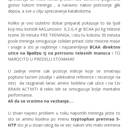
gorivo tokom treninga , a naravno nakon potrosnje glik
depoa, a sve u cilju sprecavanja katabolizma.
Koliko je ovo izutetno dobar preparat pokazuje to da ljudi
koji nisu koristili AAS,unoseci 0,2-0,4 gr BCAA po kg telesne
tezine 30 minuta PRE TRENINGA, i istu tu kolicinu 30 minuta
posle treninga omogucuje solidan prirast ciste misicne mase
i snage a sto je najbtinije i najzanimljivije
BCAA direktno
utice na
lipolizu
tj na potrosnu telesnih manoca
i TO
NAROCITO U PREDELU STOMAKA!!
U zadnje vreme cak postoje indicije koje se smatraju
poptuno tacnim (studije i adekvatne reference i recenzije na
iste) da razgranati lanac amino kislelina cak utice i na tzv
BRAIN ACTIVITI ili reklo bih se omogucuje bolje mentalne
performanse.
Ali da se vratimo na vezbanje....
U stvari najveci problem u toku napornih treninga jeste to
sto se amino kiselina po imenu
tryptophan pretvraa 5-
HTP
sto je u stvari ralog da se vec nakon vrlo malo vremena