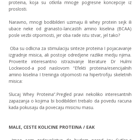
proteina, koja su otkrila mnoge pogresne koncepcije iz
proslosti.
Naravno, mnogi bodibilderi uzimaju ili whey protein sejk ili
ubace neke od granasto-lancastih amino kiselina (BCAA)
posle vezbi otpornosti, jer oba rade istu stvar, jel tako?
Oba su odlicna za stimulaciju sinteze proteina I pojacavanje
izgradnje misica, ali postoje odredjene razlike medju njima.
Proverite interesantno istrazivanje literature Dr Hulmi
Lockwood-a pod naslovom “Efekti proteina/esencijalnih
amino kiselina I treninga otpornosti na hipertrofiju skeletnih
misica:
Slucaj Whey Proteina”.Pregled pravi nekoliko interesantnih
zapazanja o kojima bi bodibilderi trebalo da povedu racuna
kada pokusaju da povecaju misicnu masu.
MALE, CESTE KOLICINE PROTEINA / EAK