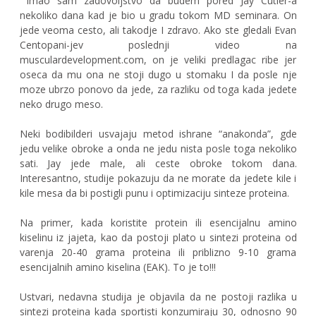
Imao sam zadovoljstvo da budem pored Jay Cutler-a
nekoliko dana kad je bio u gradu tokom MD seminara. On
jede veoma cesto, ali takodje I zdravo. Ako ste gledali Evan
Centopani-jev poslednji video na
musculardevelopment.com, on je veliki predlagac ribe jer
oseca da mu ona ne stoji dugo u stomaku I da posle nje
moze ubrzo ponovo da jede, za razliku od toga kada jedete
neko drugo meso.
Neki bodibilderi usvajaju metod ishrane “anakonda”, gde
jedu velike obroke a onda ne jedu nista posle toga nekoliko
sati. Jay jede male, ali ceste obroke tokom dana.
Interesantno, studije pokazuju da ne morate da jedete kile i
kile mesa da bi postigli punu i optimizaciju sinteze proteina.
Na primer, kada koristite protein ili esencijalnu amino
kiselinu iz jajeta, kao da postoji plato u sintezi proteina od
varenja 20-40 grama proteina ili priblizno 9-10 grama
esencijalnih amino kiselina (EAK). To je to!!!
Ustvari, nedavna studija je objavila da ne postoji razlika u
sintezi proteina kada sportisti konzumiraju 30, odnosno 90