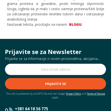
grama proteina iz govedine, posle treninga otpornosti.
Stoga, izgleda da je malo I cesto varenje proteina/EAK bolje
za odrzavanje proteinske kinetike tokom dana I odrzavanje
anabolickog stanja.
Nastavak teksta, procitajte na nasem
BLOGU
Prijavite se za Newsletter
Prijavite se za informacije o novim proizvodima, akcijama...
PRIJAVITE SE
This site is protected by reCAPTCHA and the Google
Privacy Policy
and
Terms of Service
apply.
+381 64 18 56 775