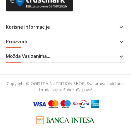
Korisne informacije

Proizvodi

Možda Vas zanima...

Copyright © OGISTRA NUTRITION SHOP, Sva prava zadržana!
Izrada sajta:
FabrikaSajtova!