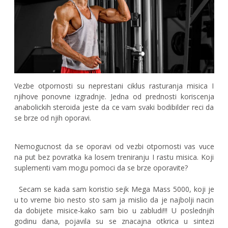
Vezbe otpornosti su neprestani ciklus rasturanja misica I
njihove ponovne izgradnje. Jedna od prednosti koriscenja
anabolickih steroida jeste da ce vam svaki bodibilder reci da
se brze od njih oporavi.
Nemogucnost da se oporavi od vezbi otpornosti vas vuce
na put bez povratka ka losem treniranju I rastu misica. Koji
suplementi vam mogu pomoci da se brze oporavite?
Secam se kada sam koristio sejk Mega Mass 5000, koji je
u to vreme bio nesto sto sam ja mislio da je najbolji nacin
da dobijete misice-kako sam bio u zabludi!!! U poslednjih
godinu dana, pojavila su se znacajna otkrica u sintezi