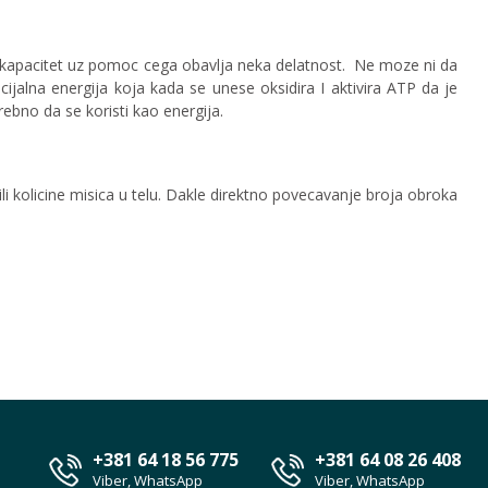
je kapacitet uz pomoc cega obavlja neka delatnost. Ne moze ni da
ijalna energija koja kada se unese oksidira I aktivira ATP da je
ebno da se koristi kao energija.
i kolicine misica u telu. Dakle direktno povecavanje broja obroka
+381 64 18 56 775
+381 64 08 26 408
Viber, WhatsApp
Viber, WhatsApp