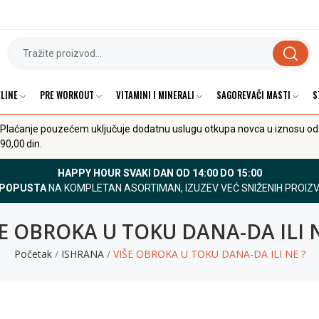
LINE
PRE WORKOUT
VITAMINI I MINERALI
SAGOREVAČI MASTI
S
Plaćanje pouzećem uključuje dodatnu uslugu otkupa novca u iznosu od
90,00 din.
HAPPY HOUR SVAKI DAN OD 14:00 DO 15:00
 POPUSTA
NA KOMPLETAN ASORTIMAN, IZUZEV VEĆ SNIŽENIH PROIZ
ŠE OBROKA U TOKU DANA-DA ILI N
Početak
ISHRANA
VIŠE OBROKA U TOKU DANA-DA ILI NE ?