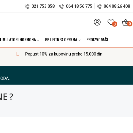
021 753 058
064 18 56 775
064 08 26 408
0
0
TIMULATORI HORMONA
BB I FITNES OPREMA
PROIZVOĐAČI
Popust 10% za kupovinu preko 15.000 din
VODA.
E ?