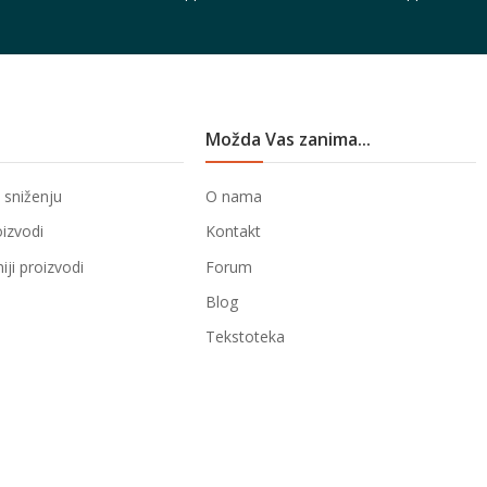
Možda Vas zanima...
 sniženju
O nama
oizvodi
Kontakt
ji proizvodi
Forum
Blog
Tekstoteka