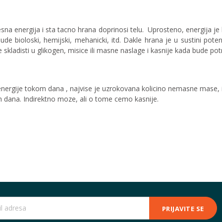
lesna energija i sta tacno hrana doprinosi telu. Uprosteno, energija 
e bioloski, hemijski, mehanicki, itd. Dakle hrana je u sustini potenc
kladisti u glikogen, misice ili masne naslage i kasnije kada bude potr
nergije tokom dana , najvise je uzrokovana kolicino nemasne mase, il
dana. Indirektno moze, ali o tome cemo kasnije.
PRIJAVITE SE