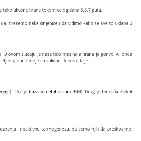
 ne tako ukusne hrane tokom celog dana 5,6,7 puta.
da iznesemo neke cinjenice i da vidimo kako se sve to uklapa u
. U ovom slucaju je nase telo masina a hrana je gorivo. Ali onda
deljeno, obe teorije su validne. Idemo dalje.
gije). Prvi je
bazalni metabolizam
(BM). Drugi je termicki efekat
vezbanja i neaktivnu termogenezu, pa cemo njih da preskocimo,