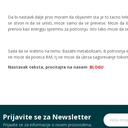
Da bi nastavili dalje prvo moram da objasnim sta je to tacno te
se stvori ni da se unisti, moze samo da se prenese. Moze da bud
prenosi kao energiju spremnu za potrosnju. Isto tako moze da se s
Sada da se vratimo na temu. Bazalni metabolizam, ili potrosnja e
ne moze da poveca BM, tj ne moze da ubrza sagorevanje tokom 
Nastavak teksta, procitajte na nasem
BLOGU
Prijavite se za Newsletter
Prijavite se za informacije o novim proizvodima,