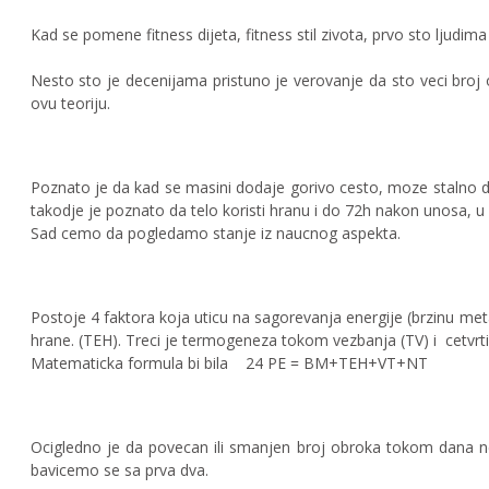
Kad se pomene fitness dijeta, fitness stil zivota, prvo sto ljud
Nesto sto je decenijama pristuno je verovanje da sto veci bro
ovu teoriju.
Poznato je da kad se masini dodaje gorivo cesto, moze stalno da
takodje je poznato da telo koristi hranu i do 72h nakon unosa, u z
Sad cemo da pogledamo stanje iz naucnog aspekta.
Postoje 4 faktora koja uticu na sagorevanja energije (brzinu m
hrane. (TEH). Treci je termogeneza tokom vezbanja (TV) i cetvrt
Matematicka formula bi bila 24 PE = BM+TEH+VT+NT
Ocigledno je da povecan ili smanjen broj obroka tokom dana n
bavicemo se sa prva dva.