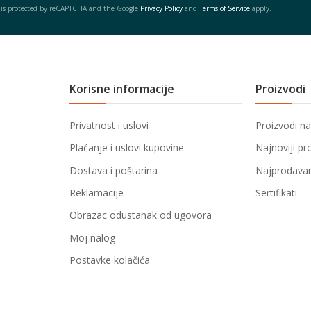
e is protected by reCAPTCHA and the Google
Privacy Policy
and
Terms of Service
apply.
Korisne informacije
Proizvodi
Privatnost i uslovi
Proizvodi na
Plaćanje i uslovi kupovine
Najnoviji pr
Dostava i poštarina
Najprodavani
Reklamacije
Sertifikati
Obrazac odustanak od ugovora
Moj nalog
Postavke kolačića