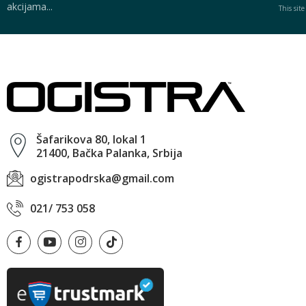
akcijama...
This sit
Šafarikova 80, lokal 1
21400, Bačka Palanka, Srbija
ogistrapodrska@gmail.com
021/ 753 058