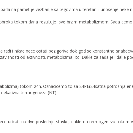
ima pada na pamet je vezbanje sa tegovima u teretani i unosenje neke
j obroka tokom dana rezultuje sve brzim metabolizmom. Sada cemo 
 radi i nikad nece ostati bez goriva dok god se konstantno snabdeva
avisnosti od aktivnosti, metabolizma, itd. Dakle za sada je i dalje po
etabolizma) tokom 24h. Oznacicemo to sa 24PE(24satna potrosnja ener
i nekativna termogeneza (NT).
ece uticati na dve poslednje stavke, dakle na termogenezu tokom 