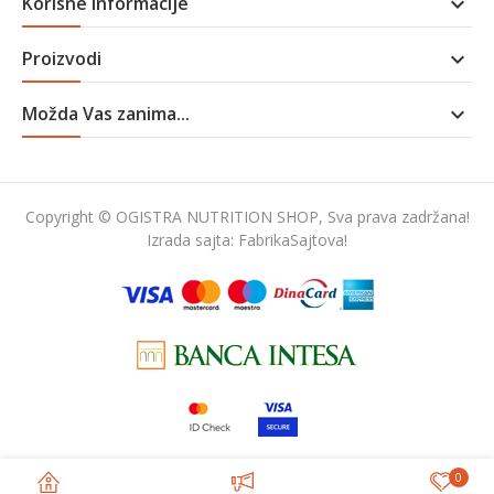
Korisne informacije

Proizvodi

Možda Vas zanima...

Copyright © OGISTRA NUTRITION SHOP, Sva prava zadržana!
Izrada sajta:
FabrikaSajtova!
0