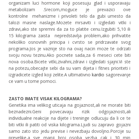
organizam luci hormone koji posesuju glad i usporavaju
metabolizam .Srecom,moguce je prevazici ove
kontrolne
mehanizme i privoleti telo da gubi umesto da
talozi masne naslage.Mozete mrsaviti i izgledati vitki i
zdravi,ako ste spremni da za to platite cenu.Izgubiti 5,10 ili
15 kilograma zaista
nepredstavlja problem,ako prihvatite
nekoliko osnovnih principa i cvrsto se pridrzavate svog
programa.Jos je vaznije sto na ovaj nacin moze te odrzati
svoju novu tezinu.Ako pocnete sada,za 6 meseci cete biti
nova osoba.Bicete vitki,zivahni,zdravi i izgledati sjajni.Vi ste
na potezu,obecajte sebi da su vam dijeta i fitnes prioriteti i
izgradicete izgled koji zelite.A ultimativno
kardio
sagorevanje
ce vam u tome pomoci.
ZASTO IMATE VISAK KILOGRAMA?
Genetika ima velikog uticaja na gojaznost,ali ne morate biti
beznadezni.Geni povecavaju rizik odgojaznosti,ali
individualne reakcije na dijete i treninge odlucuju da li ce te
biti vitki ili patiti od viska kilograma.Ljudi su zapravo gojazni
samo zato sto jedu previse i nevezbaju dovoljno.Porcije su
prevelike,a sve manji broj osoba vezba cak i 30 min