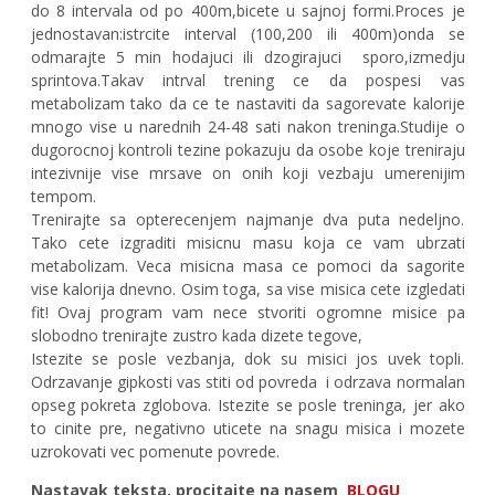
do 8 intervala od po 400m,bicete u sajnoj formi.Proces je
jednostavan:istrcite interval (100,200 ili 400m)onda se
odmarajte 5 min hodajuci ili dzogirajuci
sporo,izmedju
sprintova.Takav intrval trening ce da pospesi vas
metabolizam tako da ce te nastaviti da sagorevate kalorije
mnogo vise u narednih 24-48 sati nakon treninga.Studije o
dugorocnoj kontroli tezine pokazuju da osobe koje treniraju
intezivnije vise mrsave on onih koji vezbaju umerenijim
tempom.
Trenirajte sa opterecenjem najmanje dva puta nedeljno.
Tako cete izgraditi misicnu masu koja ce vam ubrzati
metabolizam. Veca misicna masa ce pomoci da sagorite
vise kalorija dnevno. Osim toga, sa vise misica cete izgledati
fit! Ovaj program vam nece stvoriti ogromne misice pa
slobodno trenirajte zustro kada dizete tegove,
Istezite se posle vezbanja, dok su misici jos uvek topli.
Odrzavanje gipkosti vas stiti od povreda
i odrzava normalan
opseg pokreta zglobova. Istezite se posle treninga, jer ako
to cinite pre, negativno uticete na snagu misica i mozete
uzrokovati vec pomenute povrede.
Nastavak teksta, procitajte na nasem
BLOGU