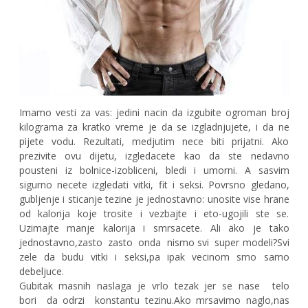
Imamo vesti za vas: jedini nacin da izgubite ogroman broj
kilograma za kratko vreme je da se izgladnjujete, i da ne
pijete vodu. Rezultati, medjutim nece biti prijatni. Ako
prezivite ovu dijetu, izgledacete kao da ste nedavno
pousteni iz bolnice-izobliceni, bledi i umorni. A sasvim
sigurno necete izgledati vitki, fit i seksi. Povrsno gledano,
gubljenje i sticanje tezine je jednostavno: unosite vise hrane
od kalorija koje trosite i vezbajte i eto-ugojili ste se.
Uzimajte manje kalorija i smrsacete. Ali ako je tako
jednostavno,zasto
zasto
onda
nismo svi
super modeli?Svi
zele da budu vitki i seksi,pa ipak vecinom smo samo
debeljuce.
Gubitak masnih naslaga je vrlo tezak jer se nase
telo
bori
da odrzi
konstantu tezinu.Ako mrsavimo naglo,nas