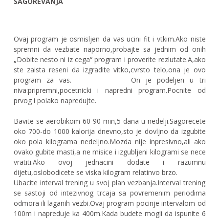
SAGOREVANJA
Ovaj program je osmisljen da vas ucini fit i vtkim.Ako niste
spremni da vezbate naporno,probajte sa jednim od onih
„Dobite nesto ni iz cega“ program i proverite rezlutate.A,ako
ste zaista reseni da izgradite vitko,cvrsto telo,ona je ovo
program za vas.
On je podeljen u tri
niva:pripremni,pocetnicki i napredni program.Pocnite od
prvog i polako napredujte.
Bavite se aerobikom 60-90 min,5 dana u nedelji.Sagorecete
oko 700-do 1000 kalorija dnevno,sto je dovljno da izgubite
oko pola kilograma nedeljno.Mozda nije inpresivno,ali ako
ovako gubite masti,a ne misice i izgubljeni kilogrami se nece
vratiti.Ako ovoj jednacini dodate i razumnu
dijetu,oslobodicete se viska kilogram relatinvo brzo.
Ubacite interval trening u svoj plan vezbanja.Interval trening
se sastoji od intezivnog trcaja sa povremenim periodima
odmora ili laganih vezbi.Ovaj program pocinje intervalom od
100m i napreduje ka 400m.Kada budete mogli da ispunite 6