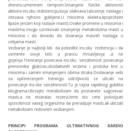
dnevno,umerenim tempom.Smanjene fizicke aktivnosti
aktivira ins.sku redistenciju,koja olaksava talozenje naslaga i
otezava njihovo gubljene.U misicima skeleta,lipoproteini
lipaze (enzim koji razlaze masti).Ovake promene u misicima i
mastima mogu uzrokovati smanjenje metabolizma masti u
misicima i da dovedu do stvaranja masnih naslaga u
celijama masti.
Vezbanje je najbolji lek
da pobedite ins.sku
rezitenciju i da
usmerite svoje telo u pravcu mrsavljenja ,a ne
gojenja.Treniranje povecava ins.sku
senzitivnost povecanja
prenosnika glukoze,oksidativnih enzima i protoka krvi u
misicima i samim smanjenjem obima struka.Dodavanje vebi
sa opterecenjem treningu izdrzljivosti ce uticati na
povecanje ins.ske senzitivnosti.Tu je tajna rapidnog gubitka
kilograma.Ubrzajte metabolizam da postanete sagorevac
masti,a ne stvaralac rezervi,time sto cete poboljsati
sposobnost vaseg organizma da preradjuje masti,ali ubrzati
metabolizam redovnim vezbanjem.
PRINCIPI PROGRAMA ULTIMATIVNOG KARDIO