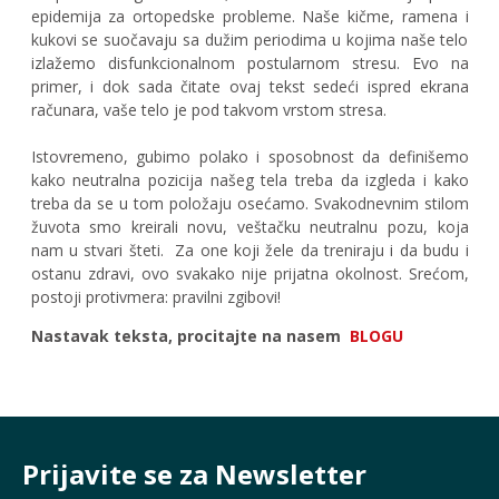
epidemija za ortopedske probleme. Naše kičme, ramena i
kukovi se suočavaju sa dužim periodima u kojima naše telo
izlažemo disfunkcionalnom postularnom stresu. Evo na
primer, i dok sada čitate ovaj tekst sedeći ispred ekrana
računara, vaše telo je pod takvom vrstom stresa.
Istovremeno, gubimo polako i sposobnost da definišemo
kako neutralna pozicija našeg tela treba da izgleda i kako
treba da se u tom položaju osećamo. Svakodnevnim stilom
žuvota smo kreirali novu, veštačku neutralnu pozu, koja
nam u stvari šteti. Za one koji žele da treniraju i da budu i
ostanu zdravi, ovo svakako nije prijatna okolnost. Srećom,
postoji protivmera: pravilni zgibovi!
Nastavak teksta, procitajte na nasem
BLOGU
Prijavite se za Newsletter