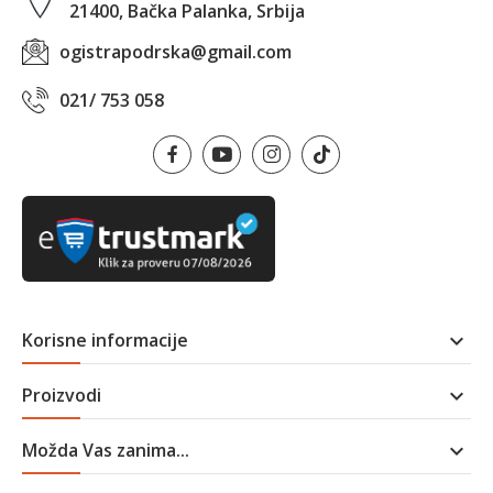
21400, Bačka Palanka, Srbija
ogistrapodrska@gmail.com
021/ 753 058
Korisne informacije

Proizvodi

Možda Vas zanima...
