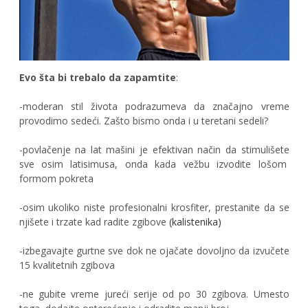
Evo šta bi trebalo da zapamtite
:
-moderan stil života podrazumeva da značajno vreme
provodimo sedeći. Zašto bismo onda i u teretani sedeli?
-povlačenje na lat mašini je efektivan način da stimulišete
sve osim latisimusa, onda kada vežbu izvodite lošom
formom pokreta
-osim ukoliko niste profesionalni krosfiter, prestanite da se
njišete i trzate kad radite zgibove
(kalistenika)
-izbegavajte gurtne sve dok ne ojačate dovoljno da izvučete
15 kvalitetnih zgibova
-ne gubite vreme jureći serije od po 30 zgibova. Umesto