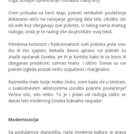
toga, dodajte opterećenje i odradite manji broj
Osim potisaka na benč klupi, pokreti vertikalnih povlačenja
dokazano utiču na razvijanje gornjeg dela tela. Ukoliko ste
od onih koji izbegavaju ove pokrete, iz nekog vama znanog
razloga, onda je to razlog više da pročitate ovaj tekst.
Primitivna korisnost i funkcionalnost ovih pokreta jeste ono
što ih čini sjajnim. Nekada davno upravo ovi pokreti su
značili opstanak čoveka, jer ih je koristio kako bi se borio ili
izbegavao predatore, uzimao hranu i slično. Danas su ovi
pokreti izgleda postali nešto izopačeno i marginalno.
Razmislite malo bolje: koliko često, osim kada ste u teretani,
u svakodnevnim aktivnostima izvodite pokrete povlačenja?
Većina vrlo, vrlo retko. To je i jedan od razloga zašto se
danas telo modernog čoveka bukvalno raspada!
Modernizacija
Sa postularnog stanovišta, naša moderna kultura je prava