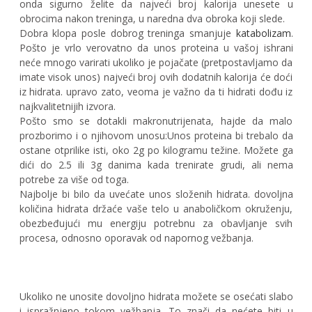
onda sigurno želite da najveći broj kalorija unesete u
obrocima nakon treninga, u naredna dva obroka koji slede.
Dobra klopa posle dobrog treninga smanjuje
katabolizam
.
Pošto je vrlo verovatno da unos proteina u vašoj ishrani
neće mnogo varirati ukoliko je pojačate (pretpostavljamo da
imate visok unos) najveći broj ovih dodatnih kalorija će doći
iz hidrata. upravo zato, veoma je važno da ti hidrati dođu iz
najkvalitetnijih izvora.
Pošto smo se dotakli makronutrijenata, hajde da malo
prozborimo i o njihovom unosu:
Unos proteina bi trebalo da
ostane otprilike isti, oko 2g po kilogramu težine. Možete ga
dići do 2.5 ili 3g danima kada trenirate grudi, ali nema
potrebe za više od toga.
Najbolje bi bilo da uvećate unos složenih hidrata. dovoljna
količina hidrata držaće vaše telo u anaboličkom okruženju,
obezbeđujući mu energiju potrebnu za obavljanje svih
procesa, odnosno oporavak od napornog vežbanja.
Ukoliko ne unosite dovoljno hidrata možete se osećati slabo
i ispražnjeno tokom vežbanja. To znači da nećete biti u