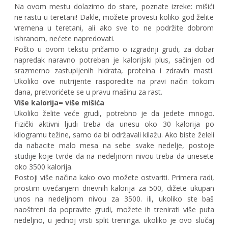
Na ovom mestu dolazimo do stare, poznate izreke: mišići
ne rastu u teretani! Dakle, možete provesti koliko god želite
vremena u teretani, ali ako sve to ne podržite dobrom
ishranom, nećete napredovati.
Pošto u ovom tekstu pričamo o izgradnji grudi, za dobar
napredak naravno potreban je kalorijski plus, sačinjen od
srazmerno zastupljenih hidrata, proteina i zdravih masti.
Ukoliko ove nutrijente rasporedite na pravi način tokom
dana, pretvorićete se u pravu mašinu za rast.
Više kalorija= više mišića
Ukoliko želite veće grudi, potrebno je da jedete mnogo.
Fizički aktivni ljudi treba da unesu oko 30 kalorija po
kilogramu težine, samo da bi održavali kilažu. Ako biste želeli
da nabacite malo mesa na sebe svake nedelje, postoje
studije koje tvrde da na nedeljnom nivou treba da unesete
oko 3500 kalorija.
Postoji više načina kako ovo možete ostvariti. Primera radi,
prostim uvećanjem dnevnih kalorija za 500, dižete ukupan
unos na nedeljnom nivou za 3500. ili, ukoliko ste baš
naoštreni da popravite grudi, možete ih trenirati više puta
nedeljno, u jednoj vrsti split treninga. ukoliko je ovo slučaj