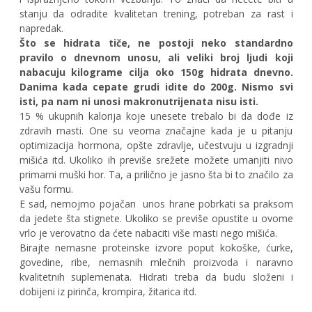
stanju da odradite kvalitetan trening, potreban za rast i
napredak.
Što se hidrata tiče, ne postoji neko standardno
pravilo o dnevnom unosu, ali veliki broj ljudi koji
nabacuju kilograme cilja oko 150g hidrata dnevno.
Danima kada cepate grudi idite do 200g. Nismo svi
isti, pa nam ni unosi makronutrijenata nisu isti.
15 % ukupnih kalorija koje unesete trebalo bi da dođe iz
zdravih masti. One su veoma značajne kada je u pitanju
optimizacija hormona, opšte zdravlje, učestvuju u izgradnji
mišića itd. Ukoliko ih previše srežete možete umanjiti nivo
primarni muški hor. Ta, a prilično je jasno šta bi to značilo za
vašu formu.
E sad, nemojmo pojačan
unos hrane pobrkati sa praksom
da jedete šta stignete. Ukoliko se previše opustite u ovome
vrlo je verovatno da ćete nabaciti više masti nego mišića.
Birajte nemasne proteinske izvore poput kokoške, ćurke,
govedine, ribe, nemasnih mlečnih proizvoda i naravno
kvalitetnih suplemenata. Hidrati treba da budu složeni i
dobijeni iz pirinča, krompira, žitarica itd.