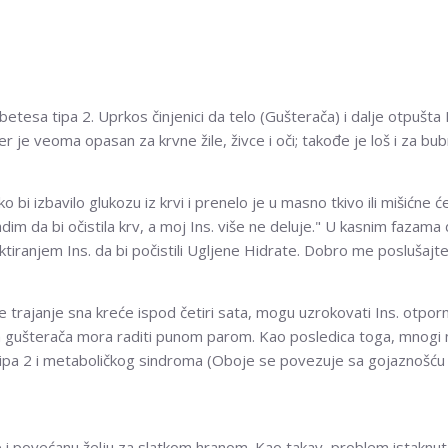
betesa tipa 2. Uprkos činjenici da telo (Gušterača) i dalje otpušta
er je veoma opasan za krvne žile, živce i oči; takođe je loš i za bub
i izbavilo glukozu iz krvi i prenelo je u masno tkivo ili mišićne ćel
im da bi očistila krv, a moj Ins. više ne deluje." U kasnim fazama 
iranjem Ins. da bi počistili Ugljene Hidrate. Dobro me poslušajte
trajanje sna kreće ispod četiri sata, mogu uzrokovati Ins. otporn
aša gušterača mora raditi punom parom. Kao posledica toga, mnogi n
ipa 2 i metaboličkog sindroma (Oboje se povezuje sa gojaznošću 
e i povećanu želju za slatkom hranom. Kao takav, problem istakn