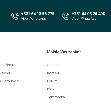
+381 64 18 56 775
+381 64 08 26 408
Viber, WhatsApp
Viber, WhatsApp
Možda Vas zanima...
 sniženju
O nama
oizvodi
Kontakt
ji proizvodi
Forum
Blog
Tekstoteka