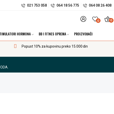
021 753 058
064 18 56 775
064 08 26 408
0
0
TIMULATORI HORMONA
BB I FITNES OPREMA
PROIZVOĐAČI
Popust 10% za kupovinu preko 15.000 din
VODA.