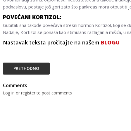
podnaslovu, postaje još gori zato što pankreas mora otpustiti j
POVEĆANI KORTIZOL:
Gubitak sna takođe povećava stresni hormon Kortizol, koji se d
Nadalje, Kortizol se ponaša kao stimulans razlaganja mišića, u na
Nastavak teksta pročitajte na našem
BLOGU
PRETHODNO
Comments
Log in or register to post comments