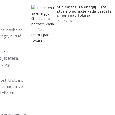
Suplementi za energiju: šta
stvarno pomaže kada osećate
umor i pad fokusa
24.07.2026.
 Ins. osoba se
rege, budući
ije. S '
dijabetesa,
 dragi
ost. U stvari,
aučnici misle
i viškom
ut u prethodnom