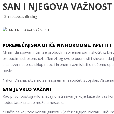
SAN I NJEGOVA VAŽNOST
11.09.2023.
Blog
POREMEĆAJ SNA UTIČE NA HORMONE, APETIT I 
Mrzim da spavam, čim se probudim spreman sam iskočiti iz krevet
probudim subotom, uzbuđen zbog svoje budnosti i shvatim da je 
sna, uverim se da sklopim oči i krenem razmišljati o nečemu op
posle.
Nakon 7h sna, stvarno sam spreman započeti svoj dan. Ali čemu 
SAN JE VRLO VAŽAN!
Kao prvo, postoji vrlo značajno istraživanje koje kaže da vas ko
nedostatak sna se može umešati u:
•
Način na koji telo koristi glukozu (Šećer / ugljeni hidrati) i luči In