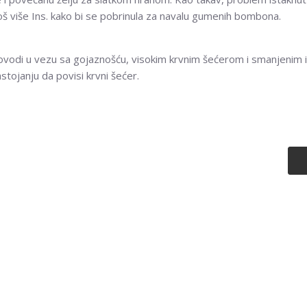
oš više Ins. kako bi se pobrinula za navalu gumenih bombona.
ovodi u vezu sa gojaznošću, visokim krvnim šećerom i smanjenim
stojanju da povisi krvni šećer.