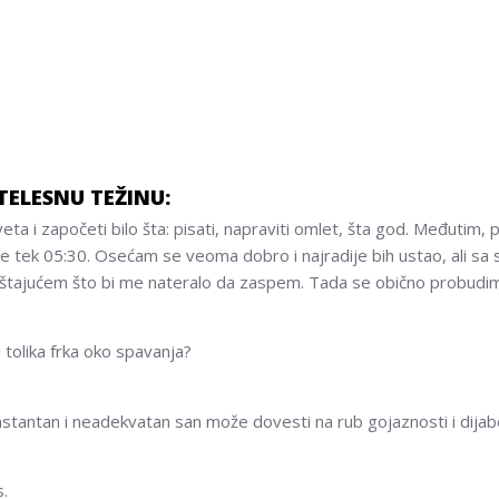
TELESNU TEŽINU:
a i započeti bilo šta: pisati, napraviti omlet, šta god. Međutim,
tek 05:30. Osećam se veoma dobro i najradije bih ustao, ali sa 
uštajućem što bi me nateralo da zaspem. Tada se obično probudim
tolika frka oko spavanja?
nstantan i neadekvatan san može dovesti na rub gojaznosti i dijab
s.