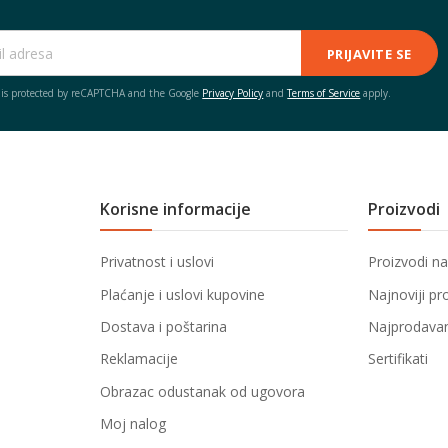
PRIJAVITE SE
e is protected by reCAPTCHA and the Google
Privacy Policy
and
Terms of Service
apply.
Korisne informacije
Proizvodi
Privatnost i uslovi
Proizvodi na
Plaćanje i uslovi kupovine
Najnoviji pr
Dostava i poštarina
Najprodavani
Reklamacije
Sertifikati
Obrazac odustanak od ugovora
Moj nalog