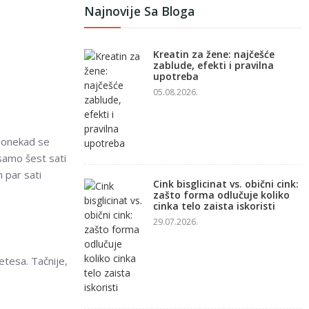
Najnovije Sa Bloga
Kreatin za žene: najčešće
zablude, efekti i pravilna
upotreba
05.08.2026.
 ponekad se
samo šest sati
 par sati
Cink bisglicinat vs. obični cink:
zašto forma odlučuje koliko
cinka telo zaista iskoristi
29.07.2026.
etesa. Tačnije,