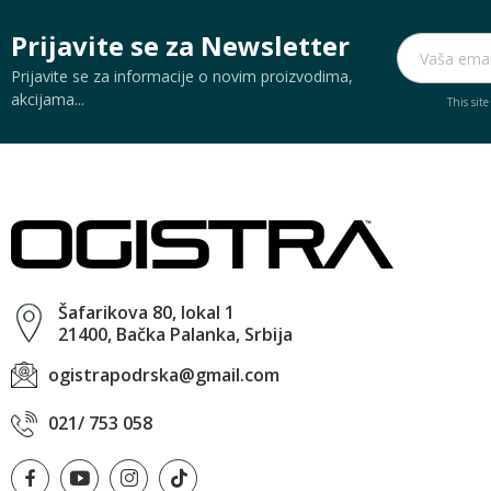
Prijavite se za Newsletter
Prijavite se za informacije o novim proizvodima,
akcijama...
This sit
Šafarikova 80, lokal 1
21400, Bačka Palanka, Srbija
ogistrapodrska@gmail.com
021/ 753 058