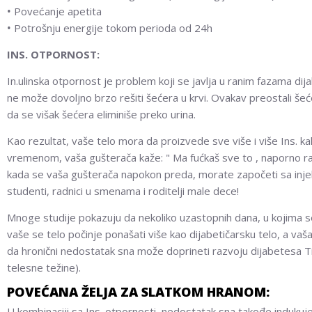
•
Povećanje apetita
•
Potrošnju energije tokom perioda od 24h
INS. OTPORNOST:
In.ulinska otpornost je problem koji se javlja u ranim fazama dija
ne može dovoljno brzo rešiti šećera u krvi. Ovakav preostali šeć
da se višak šećera eliminiše preko urina.
Kao rezultat, vaše telo mora da proizvede sve više i više Ins. kako b
vremenom, vaša gušterača kaže: " Ma fućkaš sve to , naporno rad
kada se vaša gušterača napokon preda, morate započeti sa injekt
studenti, radnici u smenama i roditelji male dece!
Mnoge studije pokazuju da nekoliko uzastopnih dana, u kojima se 
vaše se telo počinje ponašati više kao dijabetičarsku telo, a v
da hronični nedostatak sna može doprineti razvoju dijabetesa T
telesne težine).
POVEĆANA ŽELJA ZA SLATKOM HRANOM:
U kombinaciji sa Ins. otpornosti, nedostatak sna takođe indukuj