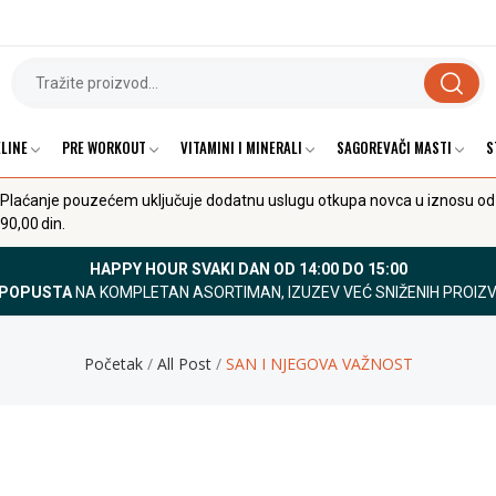
LINE
PRE WORKOUT
VITAMINI I MINERALI
SAGOREVAČI MASTI
S
Plaćanje pouzećem uključuje dodatnu uslugu otkupa novca u iznosu od
90,00 din.
HAPPY HOUR SVAKI DAN OD 14:00 DO 15:00
 POPUSTA
NA KOMPLETAN ASORTIMAN, IZUZEV VEĆ SNIŽENIH PROIZ
Početak
All Post
SAN I NJEGOVA VAŽNOST