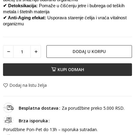
✔ Detoksikacija: 
Pomaže u čišćenju jetre i bubrega od teških 
metala i štetnih materija
✔ Anti-Aging efekat: 
Usporava starenje ćelija i vraća vitalnost 
organizmu
DODAJ U KORPU
KUPI ODMAH
Dodaj na listu želja
Besplatna dostava
Za porudžbine preko 5.000 RSD.
Brza isporuka
Porudžbine Pon-Pet do 13h – isporuka sutradan.