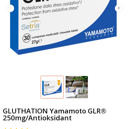
GLUTHATION Yamamoto GLR®
250mg/Antioksidant