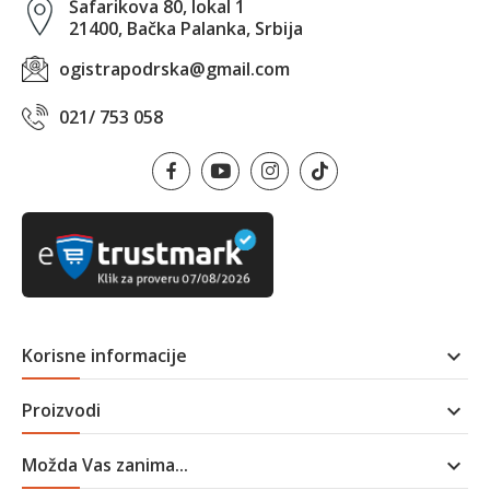
Šafarikova 80, lokal 1
21400, Bačka Palanka, Srbija
ogistrapodrska@gmail.com
021/ 753 058
Korisne informacije

Proizvodi

Možda Vas zanima...
