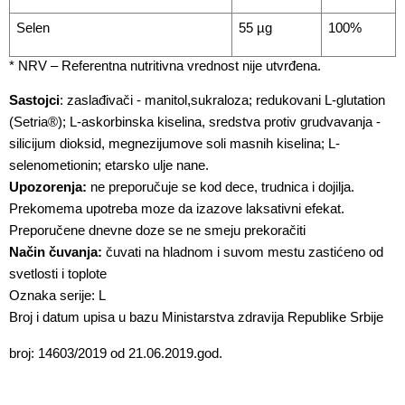
Selen
55 µg
100%
* NRV – Referentna nutritivna vrednost nije utvrđena.
Sastojci
: zaslađivači - manitol,sukraloza; redukovani L-glutation 
(Setria®); L-askorbinska kiselina, sredstva protiv grudvavanja - 
silicijum dioksid, megnezijumove soli masnih kiselina; L-
selenometionin; etarsko ulje nane.
Upozorenja:
 ne preporučuje se kod dece, trudnica i dojilja. 
Prekomema upotreba moze da izazove laksativni efekat. 
Preporučene dnevne doze se ne smeju prekoračiti
Način čuvanja: 
čuvati na hladnom i suvom mestu zastićeno od 
svetlosti i toplote
Oznaka serije: L
Broj i datum upisa u bazu Ministarstva zdravija Republike Srbije
broj: 14603/2019 od 21.06.2019.god.