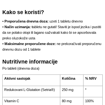
Kako se koristi?
• Preporučena dnevna doza: 
uzeti 1 tabletu dnevno
• Način uzimanja: t
abletu ne gutati! Staviti je ispod jezika i pustiti 
da se polako otopi ili lagano sažvakati kako bi se apsorbovala 
preko sluzokože usta
• Maksimalne preporučene doze: 
ne prekoračivati preporučenu 
dnevnu dozu od 1 tablete
Nutritivne informacije
Po tableti (dnevna doza)
Aktivni sastojak
Količina
% NRV
Redukovani L-Glutation (Setria®)
250 mg
*
Vitamin C
80 mg
100%