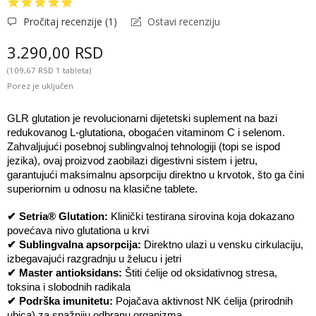
Pročitaj recenzije (
1
)
Ostavi recenziju
3.290,00 RSD
(109,67 RSD 1 tableta)
Porez je uključen
GLR glutation je revolucionarni dijetetski suplement na bazi 
redukovanog L-glutationa, obogaćen vitaminom C i selenom. 
Zahvaljujući posebnoj sublingvalnoj tehnologiji (topi se ispod 
jezika), ovaj proizvod zaobilazi digestivni sistem i jetru, 
garantujući maksimalnu apsorpciju direktno u krvotok, što ga čini 
superiornim u odnosu na klasične tablete.
✔ Setria® Glutation:
 Klinički testirana sirovina koja dokazano 
povećava nivo glutationa u krvi
✔ Sublingvalna apsorpcija: 
Direktno ulazi u vensku cirkulaciju, 
izbegavajući razgradnju u želucu i jetri
✔ Master antioksidans: 
Štiti ćelije od oksidativnog stresa, 
toksina i slobodnih radikala
✔ Podrška imunitetu: 
Pojačava aktivnost NK ćelija (prirodnih 
ubica) za snažniju odbranu organizma