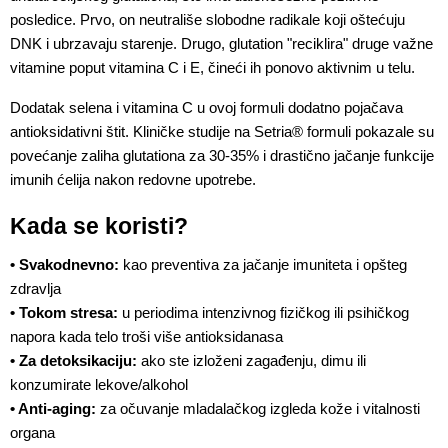
posledice. Prvo, on neutrališe slobodne radikale koji oštećuju 
DNK i ubrzavaju starenje. Drugo, glutation "reciklira" druge važne 
vitamine poput vitamina C i E, čineći ih ponovo aktivnim u telu. 
Dodatak selena i vitamina C u ovoj formuli dodatno pojačava 
antioksidativni štit. Kliničke studije na Setria® formuli pokazale su 
povećanje zaliha glutationa za 30-35% i drastično jačanje funkcije 
imunih ćelija nakon redovne upotrebe.
Kada se koristi?
• Svakodnevno:
 kao preventiva za jačanje imuniteta i opšteg 
zdravlja
• Tokom stresa:
 u periodima intenzivnog fizičkog ili psihičkog 
napora kada telo troši više antioksidanasa
• Za detoksikaciju:
 ako ste izloženi zagađenju, dimu ili 
konzumirate lekove/alkohol
• Anti-aging:
 za očuvanje mladalačkog izgleda kože i vitalnosti 
organa