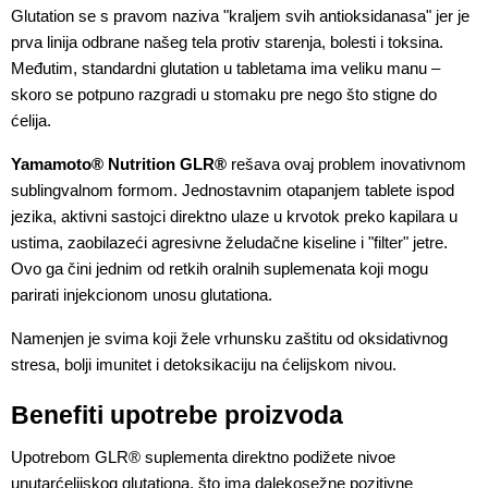
Glutation se s pravom naziva "kraljem svih antioksidanasa" jer je 
prva linija odbrane našeg tela protiv starenja, bolesti i toksina. 
Međutim, standardni glutation u tabletama ima veliku manu – 
skoro se potpuno razgradi u stomaku pre nego što stigne do 
ćelija. 
Yamamoto® Nutrition GLR®
 rešava ovaj problem inovativnom 
sublingvalnom formom. Jednostavnim otapanjem tablete ispod 
jezika, aktivni sastojci direktno ulaze u krvotok preko kapilara u 
ustima, zaobilazeći agresivne želudačne kiseline i "filter" jetre. 
Ovo ga čini jednim od retkih oralnih suplemenata koji mogu 
parirati injekcionom unosu glutationa. 
Namenjen je svima koji žele vrhunsku zaštitu od oksidativnog 
stresa, bolji imunitet i detoksikaciju na ćelijskom nivou.
Benefiti upotrebe proizvoda
Upotrebom GLR® suplementa direktno podižete nivoe 
unutarćelijskog glutationa, što ima dalekosežne pozitivne 