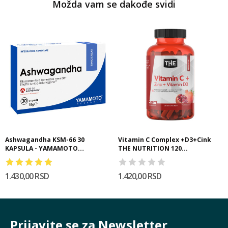
Možda vam se dakođe svidi
Ashwagandha KSM-66 30
Vitamin C Complex +D3+Cink
KAPSULA - YAMAMOTO
THE NUTRITION 120...
NUTRITION
1.430,00 RSD
1.420,00 RSD
Prijavite se za Newsletter