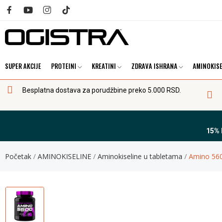
SUPER AKCIJE
PROTEINI
KREATINI
ZDRAVA ISHRANA
AMINOKISE
Besplatna dostava za porudžbine preko 5.000 RSD.
15%
Početak
AMINOKISELINE
Aminokiseline u tabletama
Amino 560