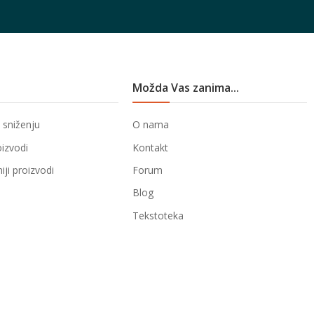
Možda Vas zanima...
 sniženju
O nama
oizvodi
Kontakt
ji proizvodi
Forum
Blog
Tekstoteka