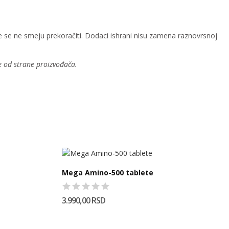
se ne smeju prekoračiti. Dodaci ishrani nisu zamena raznovrsnoj
e od strane proizvođača.
Mega Amino-500 tablete
3.990,00 RSD