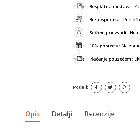
Besplatna dostava
Za
Brza isporuka
Porudžb
Sniženi proizvodi
Nema
10% popusta
Na porud
Plaćanje pouzećem
uk
Podeli:
Opis
Detalji
Recenzije