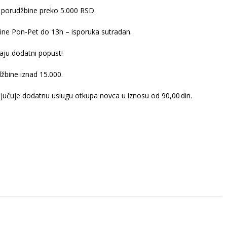
 porudžbine preko 5.000 RSD.
ine Pon-Pet do 13h – isporuka sutradan.
ju dodatni popust!
žbine iznad 15.000.
ljučuje dodatnu uslugu otkupa novca u iznosu od 90,00 din.