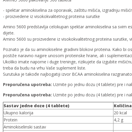
- spektar aminokiselina za oporavak, zaštitu mišića, izgradnju miši
- proizvedene iz visokokvalitetnog proteina surutke
Amino 5600 predstavlja celokupan spektar aminokiselina sa svim esen
dijete.
Amino 5600 su proizvedene iz visokokvalitetnog proteina surutke, vi
Poznato je da su aminokiseline gradivni blokovi proteina. Kako bi os
postiže naravno najpre unosom proteinske hrane, ali i suplementaci
Ukoliko imate naporne i duge treninge, rizikujete da izgubite mišić
treba da budu na vrhu Vaše suplement liste.
Surutuka je takođe najbogatiji izvor BCAA aminokiselina razgranat
Preporučena upotreba:
Uzmite po jednu dozu (4 tablete) pre i na
Preporučena upotreba:
Uzmite po jednu dozu (4 tablete) pre i na
Sastav jedne doze (4 tablete)
Količina
Ukupno kalorija
20 kcal
Protein
4,2 g
Aminokiselinski sastav