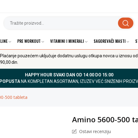
LINE
PRE WORKOUT
VITAMINI I MINERALI
SAGOREVAČI MASTI
S
Plaćanje pouzećem uključuje dodatnu uslugu otkupa novca u iznosu od
90,00 din.
HAPPY HOUR SVAKI DAN OD 14:00 DO 15:00
 POPUSTA
NA KOMPLETAN ASORTIMAN, IZUZEV VEĆ SNIŽENIH PROIZ
0-500 tableta
Amino 5600-500 t
Ostavi recenziju