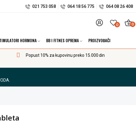
021 753 058
064 18 56 775
064 08 26 408
0
0
TIMULATORI HORMONA
BB I FITNES OPREMA
PROIZVOĐAČI
Popust 10% za kupovinu preko 15.000 din
VODA.
ableta