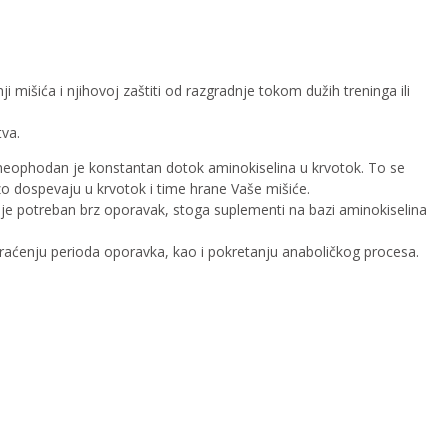
mišića i njihovoj zaštiti od razgradnje tokom dužih treninga ili
tva.
je, neophodan je konstantan dotok aminokiselina u krvotok. To se
zo dospevaju u krvotok i time hrane Vaše mišiće.
u je potreban brz oporavak, stoga suplementi na bazi aminokiselina
raćenju perioda oporavka, kao i pokretanju anaboličkog procesa.