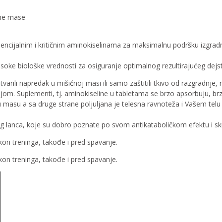
ćne mase
cijalnim i kritičnim aminokiselinama za maksimalnu podršku izgradnji 
soke biološke vrednosti za osiguranje optimalnog rezultirajućeg dejs
tvarili napredak u mišićnoj masi ili samo zaštitili tkivo od razgradn
jom. Suplementi, tj. aminokiseline u tabletama se brzo apsorbuju, br
nu masu a sa druge strane poljuljana je telesna ravnoteža i Vašem tel
og lanca, koje su dobro poznate po svom antikataboličkom efektu i sk
kon treninga, takođe i pred spavanje.
kon treninga, takođe i pred spavanje.