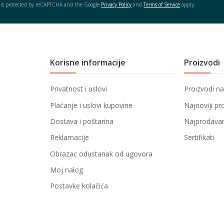
e is protected by reCAPTCHA and the Google
Privacy Policy
and
Terms of Service
apply.
Korisne informacije
Proizvodi
Privatnost i uslovi
Proizvodi na
Plaćanje i uslovi kupovine
Najnoviji pr
Dostava i poštarina
Najprodavani
Reklamacije
Sertifikati
Obrazac odustanak od ugovora
Moj nalog
Postavke kolačića