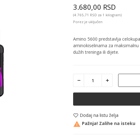
3.680,00 RSD
(4.765,71 RSD za 1 kilogram)
Porez je uključen
Amino 5600 predstavlja celokupan
aminokiselinama za maksimalnu po
dužih treninga ili dijete.
Dodaj na listu želja

Pažnja! Zalihe na isteku