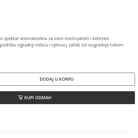
 spektar aminokiselina sa svim esencijalnim i kritičnim
dršku izgradnji mišića i njihovoj zaštiti od razgradnje tokom
DODAJ U KORPU
KUPI ODMAH