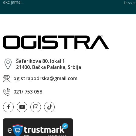
akcijama...
This sit
Šafarikova 80, lokal 1
21400, Bačka Palanka, Srbija
ogistrapodrska@gmail.com
021/ 753 058