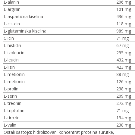
L-alanin
206 mg
L-arginin
101 mg
L-aspartična kiselina
436 mg
L-cistein
118 mg
L-glutaminska kiselina
989 mg
Glicin
71 mg
L-histidin
67 mg
L-izoleucin
255 mg
L-leucin
432 mg
L-lizin
423 mg
L-metionin
88 mg
L-metionin
126 mg
L-prolin
238 mg
L-serin
209 mg
L-treonin
272 mg
L-triptofan
71 mg
L-tirozin
134 mg
L-valin
238 mg
Ostali sastojci: hidrolizovani koncentrat proteina surutke,