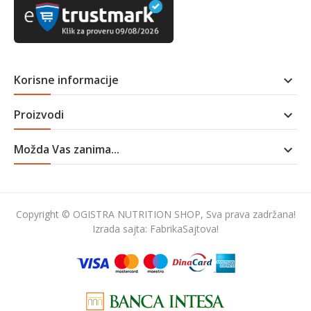
Korisne informacije

Proizvodi

Možda Vas zanima...

Copyright © OGISTRA NUTRITION SHOP, Sva prava zadržana!
Izrada sajta:
FabrikaSajtova!