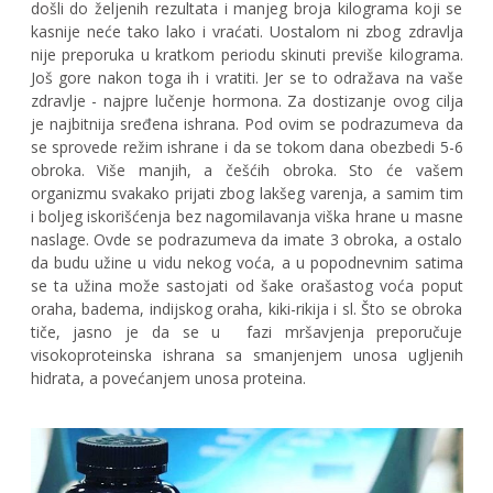
došli do željenih rezultata i manjeg broja kilograma koji se
kasnije neće tako lako i vraćati. Uostalom ni zbog zdravlja
nije preporuka u kratkom periodu skinuti previše kilograma.
Još gore nakon toga ih i vratiti. Jer se to odražava na vaše
zdravlje - najpre lučenje hormona. Za dostizanje ovog cilja
je najbitnija sređena ishrana. Pod ovim se podrazumeva da
se sprovede režim ishrane i da se tokom dana obezbedi 5-6
obroka. Više manjih, a češćih obroka. Sto će vašem
organizmu svakako prijati zbog lakšeg varenja, a samim tim
i boljeg iskorišćenja bez nagomilavanja viška hrane u masne
naslage. Ovde se podrazumeva da imate 3 obroka, a ostalo
da budu užine u vidu nekog voća, a u popodnevnim satima
se ta užina može sastojati od šake orašastog voća poput
oraha, badema, indijskog oraha, kiki-rikija i sl. Što se obroka
tiče, jasno je da se u fazi mršavjenja preporučuje
visokoproteinska ishrana sa smanjenjem unosa ugljenih
hidrata, a povećanjem unosa proteina.