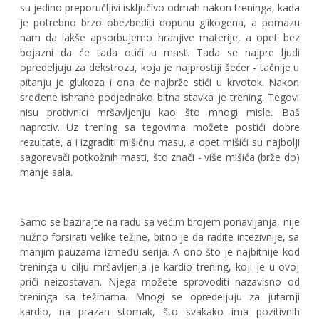
su jedino preporučljivi isključivo odmah nakon treninga, kada
je potrebno brzo obezbediti dopunu glikogena, a pomazu
nam da lakše apsorbujemo hranjive materije, a opet bez
bojazni da će tada otići u mast. Tada se najpre ljudi
opredeljuju za dekstrozu, koja je najprostiji šećer - tačnije u
pitanju je glukoza i ona će najbrže stići u krvotok. Nakon
sređene ishrane podjednako bitna stavka je trening. Tegovi
nisu protivnici mršavljenju kao što mnogi misle. Baš
naprotiv. Uz trening sa tegovima možete postići dobre
rezultate, a i izgraditi mišićnu masu, a opet mišići su najbolji
sagorevači potkožnih masti, što znači - više mišića (brže do)
manje sala.
Samo se bazirajte na radu sa većim brojem ponavljanja, nije
nužno forsirati velike težine, bitno je da radite intezivnije, sa
manjim pauzama između serija. A ono što je najbitnije kod
treninga u cilju mršavljenja je kardio trening, koji je u ovoj
priči neizostavan. Njega možete sprovoditi nazavisno od
treninga sa težinama. Mnogi se opredeljuju za jutarnji
kardio, na prazan stomak, što svakako ima pozitivnih