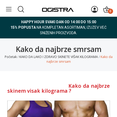
0
HAPPY HOUR SVAKI DAN OD 14:00 DO 15:00
15% POPUSTA
NA KOMPLETAN ASORTIMAN, IZUZEV VEĆ
SNIŽENIH PROIZVODA.
Kako da najbrze smrsam
Početak
KAKO DA LAKO I ZDRAVO SKINETE VIŠAK KILOGRAMA
Kako da
najbrze smrsam
Kako da najbrze
skinem visak kilograma ?