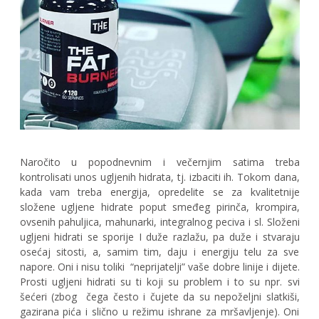
Naročito u popodnevnim i večernjim satima treba
kontrolisati unos ugljenih hidrata, tj. izbaciti ih. Tokom dana,
kada vam treba energija, opredelite se za kvalitetnije
složene ugljene hidrate poput smeđeg pirinča, krompira,
ovsenih pahuljica, mahunarki, integralnog peciva i sl. Složeni
ugljeni hidrati se sporije I duže razlažu, pa duže i stvaraju
osećaj sitosti, a, samim tim, daju i energiju telu za sve
napore. Oni i nisu toliki “neprijatelji” vaše dobre linije i dijete.
Prosti ugljeni hidrati su ti koji su problem i to su npr. svi
šećeri (zbog čega često i čujete da su nepoželjni slatkiši,
gazirana pića i slično u režimu ishrane za mršavljenje). Oni