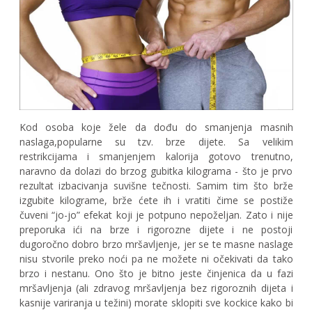
Kod osoba koje žele da dođu do smanjenja masnih
naslaga,popularne su tzv. brze dijete. Sa velikim
restrikcijama i smanjenjem kalorija gotovo trenutno,
naravno da dolazi do brzog gubitka kilograma - što je prvo
rezultat izbacivanja suvišne tečnosti. Samim tim što brže
izgubite kilograme, brže ćete ih i vratiti čime se postiže
čuveni “jo-jo” efekat koji je potpuno nepoželjan. Zato i nije
preporuka ići na brze i rigorozne dijete i ne postoji
dugoročno dobro brzo mršavljenje, jer se te masne naslage
nisu stvorile preko noći pa ne možete ni očekivati da tako
brzo i nestanu. Ono što je bitno jeste činjenica da u fazi
mršavljenja (ali zdravog mršavljenja bez rigoroznih dijeta i
kasnije variranja u težini) morate sklopiti sve kockice kako bi