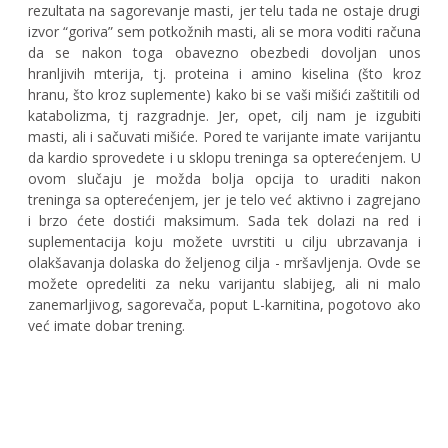
rezultata na sagorevanje masti, jer telu tada ne ostaje drugi
izvor “goriva” sem potkožnih masti, ali se mora voditi računa
da se nakon toga obavezno obezbedi dovoljan unos
hranljivih mterija, tj. proteina i amino kiselina (što kroz
hranu, što kroz suplemente) kako bi se vaši mišići zaštitili od
katabolizma, tj razgradnje. Jer, opet, cilj nam je izgubiti
masti, ali i sačuvati mišiće. Pored te varijante imate varijantu
da kardio sprovedete i u sklopu treninga sa opterećenjem. U
ovom slučaju je možda bolja opcija to uraditi nakon
treninga sa opterećenjem, jer je telo već aktivno i zagrejano
i brzo ćete dostići maksimum. Sada tek dolazi na red i
suplementacija koju možete uvrstiti u cilju ubrzavanja i
olakšavanja dolaska do željenog cilja - mršavljenja. Ovde se
možete opredeliti za neku varijantu slabijeg, ali ni malo
zanemarljivog, sagorevača, poput L-karnitina, pogotovo ako
već imate dobar trening.