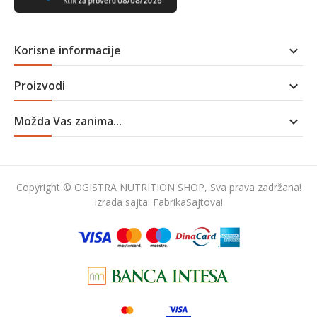
Korisne informacije

Proizvodi

Možda Vas zanima...

Copyright © OGISTRA NUTRITION SHOP, Sva prava zadržana!
Izrada sajta:
FabrikaSajtova!