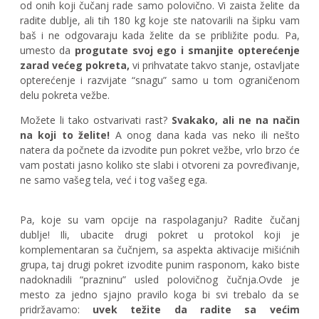
od onih koji čučanj rade samo polovično. Vi zaista želite da
radite dublje, ali tih 180 kg koje ste natovarili na šipku vam
baš i ne odgovaraju kada želite da se približite podu. Pa,
umesto da
progutate svoj ego i smanjite opterećenje
zarad većeg pokreta,
vi prihvatate takvo stanje, ostavljate
opterećenje i razvijate “snagu” samo u tom ograničenom
delu pokreta vežbe.
Možete li tako ostvarivati rast?
Svakako, ali ne na način
na koji to želite!
A onog dana kada vas neko ili nešto
natera da počnete da izvodite pun pokret vežbe, vrlo brzo će
vam postati jasno koliko ste slabi i otvoreni za povređivanje,
ne samo vašeg tela, već i tog vašeg ega.
Pa, koje su vam opcije na raspolaganju? Radite čučanj
dublje! Ili, ubacite drugi pokret u protokol koji je
komplementaran sa čučnjem, sa aspekta aktivacije mišićnih
grupa, taj drugi pokret izvodite punim rasponom, kako biste
nadoknadili “prazninu” usled polovičnog čučnja.Ovde je
mesto za jedno sjajno pravilo koga bi svi trebalo da se
pridržavamo:
uvek težite da radite sa većim