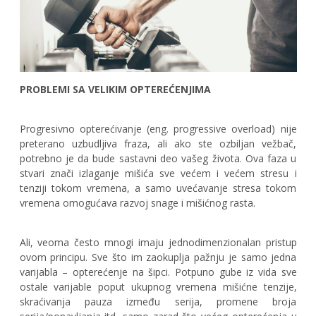
PROBLEMI SA VELIKIM OPTEREĆENJIMA
Progresivno opterećivanje (eng. progressive overload) nije
preterano uzbudljiva fraza, ali ako ste ozbiljan vežbač,
potrebno je da bude sastavni deo vašeg života. Ova faza u
stvari znači izlaganje mišića sve većem i većem stresu i
tenziji tokom vremena, a samo uvećavanje stresa tokom
vremena omogućava razvoj snage i mišićnog rasta.
Ali, veoma često mnogi imaju jednodimenzionalan pristup
ovom principu. Sve što im zaokuplja pažnju je samo jedna
varijabla – opterećenje na šipci. Potpuno gube iz vida sve
ostale varijable poput ukupnog vremena mišićne tenzije,
skraćivanja pauza između serija, promene broja