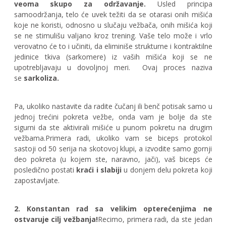
veoma skupo za održavanje.
Usled principa
samoodržanja, telo će uvek težiti da se otarasi onih mišića
koje ne koristi, odnosno u slučaju vežbača, onih mišića koji
se ne stimulišu valjano kroz trening. Vaše telo može i vrlo
verovatno će to i učiniti, da eliminiše strukturne i kontraktilne
jedinice tkiva (sarkomere) iz vaših mišića koji se ne
upotrebljavaju u dovoljnoj meri.
Ovaj proces naziva
se
sarkoliza.
Pa, ukoliko nastavite da radite čučanj ili benč potisak samo u
jednoj trećini pokreta vežbe, onda vam je bolje da ste
sigurni da ste aktivirali mišiće u punom pokretu na drugim
vežbama.Primera radi, ukoliko vam se biceps protokol
sastoji od 50 serija na skotovoj klupi, a izvodite samo gornji
deo pokreta (u kojem ste, naravno, jači), vaš biceps će
posledično postati
kraći i slabiji
u donjem delu pokreta koji
zapostavljate.
2. Konstantan rad sa velikim opterećenjima ne
ostvaruje cilj vežbanja!
Recimo, primera radi, da ste jedan