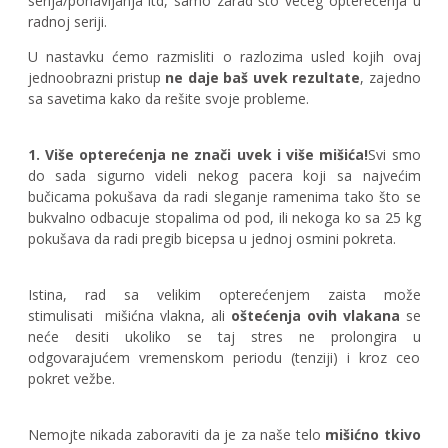
serija/ponavljanja itd, samo zarad što većeg opterećenja u
radnoj seriji.
U nastavku ćemo razmisliti o razlozima usled kojih ovaj
jednoobrazni pristup
ne daje baš uvek rezultate
, zajedno
sa savetima kako da rešite svoje probleme.
1. Više opterećenja ne znači uvek i više mišića!
Svi smo
do sada sigurno videli nekog pacera koji sa najvećim
bučicama pokušava da radi sleganje ramenima tako što se
bukvalno odbacuje stopalima od pod, ili nekoga ko sa 25 kg
pokušava da radi pregib bicepsa u jednoj osmini pokreta.
Istina, rad sa velikim opterećenjem zaista može
stimulisati
mišićna vlakna, ali
oštećenja ovih vlakana
se
neće desiti ukoliko se taj stres ne prolongira u
odgovarajućem vremenskom periodu (tenziji) i kroz ceo
pokret vežbe.
Nemojte nikada zaboraviti da je za naše telo
mišićno tkivo