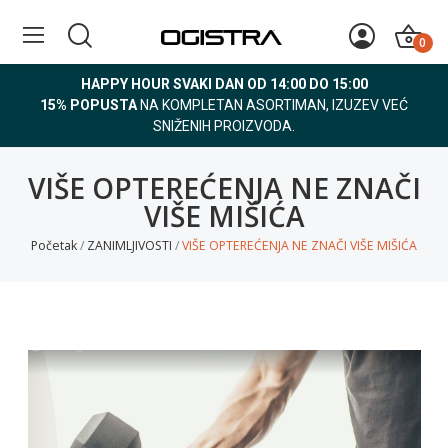
0
HAPPY HOUR SVAKI DAN OD 14:00 DO 15:00
15% POPUSTA
NA KOMPLETAN ASORTIMAN, IZUZEV VEĆ
SNIŽENIH PROIZVODA.
VIŠE OPTEREĆENJA NE ZNAČI
VIŠE MIŠIĆA
Početak
ZANIMLJIVOSTI
VIŠE OPTEREĆENJA NE ZNAČI VIŠE MIŠIĆA