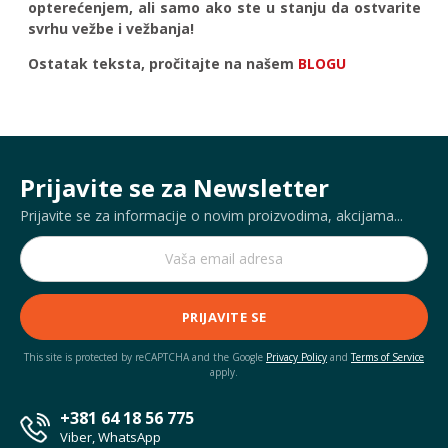
opterećenjem, ali samo ako ste u stanju da ostvarite
svrhu vežbe i vežbanja!
Ostatak teksta, pročitajte na našem
BLOGU
Prijavite se za Newsletter
Prijavite se za informacije o novim proizvodima, akcijama...
PRIJAVITE SE
This site is protected by reCAPTCHA and the Google
Privacy Policy
and
Terms of Service
apply.
+381 64 18 56 775
Viber, WhatsApp