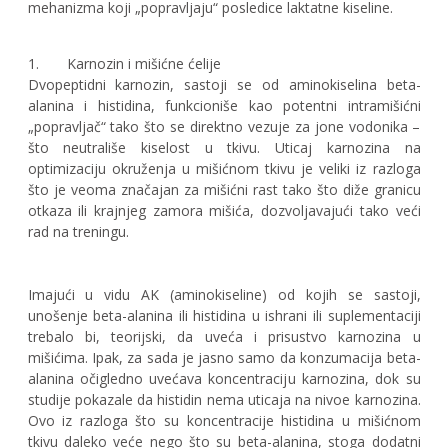
mehanizma koji „popravljaju“ posledice laktatne kiseline.
1. Karnozin i mišićne ćelije
Dvopeptidni karnozin, sastoji se od aminokiselina beta-
alanina i histidina, funkcioniše kao potentni intramišićni
„popravljač“ tako što se direktno vezuje za jone vodonika –
što neutrališe kiselost u tkivu. Uticaj karnozina na
optimizaciju okruženja u mišićnom tkivu je veliki iz razloga
što je veoma značajan za mišićni rast tako što diže granicu
otkaza ili krajnjeg zamora mišića, dozvoljavajući tako veći
rad na treningu.
Imajući u vidu AK (aminokiseline) od kojih se sastoji,
unošenje beta-alanina ili histidina u ishrani ili suplementaciji
trebalo bi, teorijski, da uveća i prisustvo karnozina u
mišićima. Ipak, za sada je jasno samo da konzumacija beta-
alanina očigledno uvećava koncentraciju karnozina, dok su
studije pokazale da histidin nema uticaja na nivoe karnozina.
Ovo iz razloga što su koncentracije histidina u mišićnom
tkivu daleko veće nego što su beta-alanina, stoga dodatni