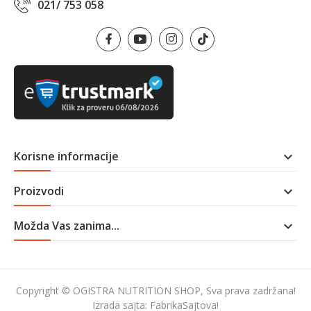
021/ 753 058
Korisne informacije

Proizvodi

Možda Vas zanima...

Copyright © OGISTRA NUTRITION SHOP, Sva prava zadržana!
Izrada sajta:
FabrikaSajtova!