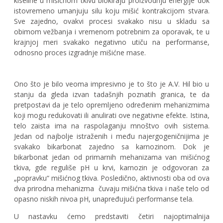
kiseline u mišićnom tkivu blokiraju proizvodnju energije dok
istovremeno umanjuju silu koju mišić kontrakcijom stvara.
Sve zajedno, ovakvi procesi svakako nisu u skladu sa
obimom vežbanja i vremenom potrebnim za oporavak, te u
krajnjoj meri svakako negativno utiču na performanse,
odnosno proces izgradnje mišićne mase.
Ono što je bilo veoma impresivno je to što je A.V. Hil bio u
stanju da gleda izvan tadašnjih poznatih granica, te da
pretpostavi da je telo opremljeno određenim mehanizmima
koji mogu redukovati ili anulirati ove negativne efekte. Istina,
telo zaista ima na raspolaganju mnoštvo ovih sistema.
Jedan od najbolje istraženih i među najergogeničnijima je
svakako bikarbonat zajedno sa karnozinom. Dok je
bikarbonat jedan od primarnih mehanizama van mišićnog
tkiva, gde reguliše pH u krvi, karnozin je odgovoran za
„popravku“ mišićnog tkiva. Posledično, aktivnosti oba od ova
dva prirodna mehanizma čuvaju mišićna tkiva i naše telo od
opasno niskih nivoa pH, unapređujući performanse tela.
U nastavku ćemo predstaviti četiri najoptimalnija