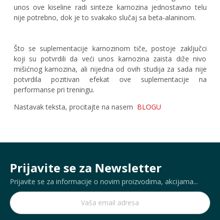
unos ove kiseline radi sinteze karnozina jednostavno telu
nije potrebno, dok je to svakako slučaj sa beta-alaninom.
Što se suplementacije karnozinom tiče, postoje zaključci
koji su potvrdili da veći unos karnozina zaista diže nivo
mišićnog karnozina, ali nijedna od ovih studija za sada nije
potvrdila pozitivan efekat ove suplementacije na
performanse pri treningu.
Nastavak teksta, procitajte na nasem
BLOGU
Prijavite se za Newsletter
Prijavite se za informacije o novim proizvodima, akcijama...