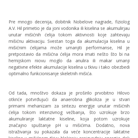
Pre mnogo decenija, dobitnik Nobelove nagrade, fiziolog
A.V. Hil primetio je da joni vodonika ili kiselina se akumulirjau
unutar mišićnih ćelija tokom aktivnosti koje zahtevaju
mišićnu aktivaciju. Svestan toga da akumulacija kiselina u
mišićnim ćelijama može umanjiti performanse, Hil je
pretpostavio da mišićna ćelija mora imati nešto što bi na
hemijskom niovu moglo da anulira ili makar umanji
negativne efekte akumulacije kiselina u tkivu i tako obezbedi
optimalno funkcionisanje skeletnih mišića.
Od tada, mnoštvo dokaza je proširilo prvobitno Hilovo
otkriće potvrđujući da anaerobna glikoliza je u stvari
primarni mehanizam za sintezu energije unutar mišićnih
ćelija tokom intenzivnog vežbanja, što uzrokuje brzo
akumuliranje laktatne kiseline, koja potom uzrokuje
značajno spuštanje pH u mišićima. Dodatno, nova
istraživanja su pokazala da veće koncentracije laktatne