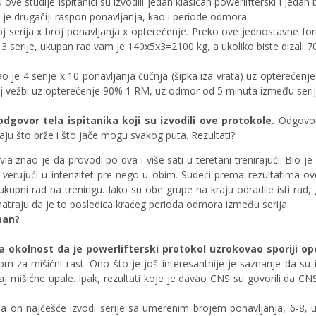
 ove studije ispitanici su izvodili jedan klasičan powerlifterski i jedan
je drugačiji raspon ponavljanja, kao i periode odmora.
j serija x broj ponavljanja x opterećenje. Preko ove jednostavne for
i 3 serije, ukupan rad vam je 140x5x3=2100 kg, a ukoliko biste dizali 
o je 4 serije x 10 ponavljanja čučnja (šipka iza vrata) uz opterećen
 vežbi uz opterećenje 90% 1 RM, uz odmor od 5 minuta između serija. Ra
 odgovor tela ispitanika koji su izvodili ove protokole.
Odgovor
aju što brže i što jače mogu svakog puta. Rezultati?
ia znao je da provodi po dva i više sati u teretani trenirajući. Bio j
 verujući u intenzitet pre nego u obim. Sudeći prema rezultatima ov
 ukupni rad na treningu. Iako su obe grupe na kraju odradile isti rad, 
 smatraju da je to posledica kraćeg perioda odmora između serija.
man?
 na okolnost da je powerlifterski protokol uzrokovao sporiji 
za mišićni rast. Ono što je još interesantnije je saznanje da su isp
ećaj mišićne upale. Ipak, rezultati koje je davao CNS su govorili da
te da on najčešće izvodi serije sa umerenim brojem ponavljanja, 6-8,