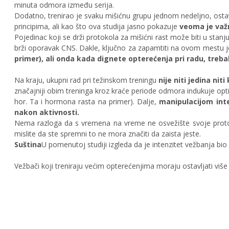
minuta odmora između serija.
Dodatno, trenirao je svaku mišićnu grupu jednom nedeljno, ostav
principima, ali kao što ova studija jasno pokazuje
veoma je važn
Pojedinac koji se drži protokola za mišićni rast može biti u stanju 
brži oporavak CNS. Dakle, ključno za zapamtiti na ovom mestu 
primer), ali onda kada dignete opterećenja pri radu, treba
Na kraju, ukupni rad pri težinskom treningu
nije niti jedina niti
značajniji obim treninga kroz kraće periode odmora indukuje opti
hor. Ta i hormona rasta na primer). Dalje,
manipulacijom int
nakon aktivnosti.
Nema razloga da s vremena na vreme ne osvežište svoje protoko
mislite da ste spremni to ne mora značiti da zaista jeste.
Suština
U pomenutoj studiji izgleda da je intenzitet vežbanja bio
Vežbači koji treniraju većim opterećenjima moraju ostavljati viš