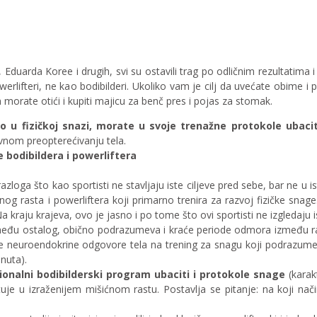
 Eduarda Koree i drugih, svi su ostavili trag po odličnim rezultatim
werlifteri, ne kao bodibilderi. Ukoliko vam je cilj da uvećate obime 
orate otići i kupiti majicu za benč pres i pojas za stomak.
no u fizičkoj snazi, morate u svoje trenažne protokole ubaci
ivnom preopterećivanju tela.
 bodibildera i powerliftera
 razloga što kao sportisti ne stavljaju iste ciljeve pred sebe, bar ne u
nog rasta i powerliftera koji primarno trenira za razvoj fizičke snage.
 kraju krajeva, ovo je jasno i po tome što ovi sportisti ne izgledaju i
među ostalog, obično podrazumeva i kraće periode odmora između radni
e neuroendokrine odgovore tela na trening za snagu koji podrazumeva
nuta).
ionalni bodibilderski program ubaciti i protokole snage
(karak
je u izraženijem mišićnom rastu. Postavlja se pitanje: na koji nači