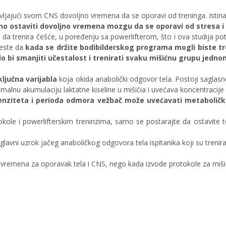
ljajući svom CNS dovoljno vremena da se oporavi od treninga. Istina,
o ostaviti dovoljno vremena mozgu da se oporavi od stresa i 
da trenira češće, u poređenju sa powerlifterom, što i ova studija potvrđ
jeste da
kada se držite bodibilderskog programa mogli biste tre
lo bi smanjiti učestalost i trenirati svaku mišićnu grupu jedno
 ključna varijabla
koja okida anabolički odgovor tela. Postoji saglasn
malnu akumulaciju laktatne kiseline u mišićia i uvećava koncentracij
enziteta i perioda odmora vežbač može uvećavati metaboličke
le i powerlifterskim treninzima, samo se postarajte da ostavite t
 glavni uzrok jačeg anaboličkog odgovora tela ispitanika koji su trenir
e vremena za oporavak tela i CNS, nego kada izvode protokole za mišić