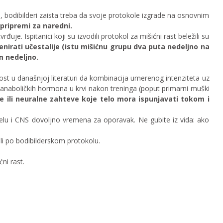
 bodibilderi zaista treba da svoje protokole izgrade na osnovnim
pripremi za naredni.
uje. Ispitanici koji su izvodili protokol za mišićni rast beležili su
nirati učestalije (istu mišićnu grupu dva puta nedeljno na
m nedeljno.
ost u današnjoj literaturi da kombinacija umerenog intenziteta uz
e anaboličkih hormona u krvi nakon treninga (poput primarni muški
 ili neuralne zahteve koje telo mora ispunjavati tokom i
elu i CNS dovoljno vremena za oporavak. Ne gubite iz vida: ako
ali po bodibilderskom protokolu.
ni rast.