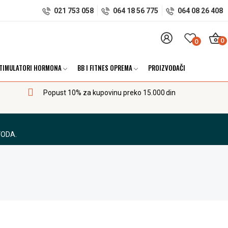
021 753 058
064 18 56 775
064 08 26 408
0
0
TIMULATORI HORMONA
BB I FITNES OPREMA
PROIZVOĐAČI
Popust 10% za kupovinu preko 15.000 din
VODA.