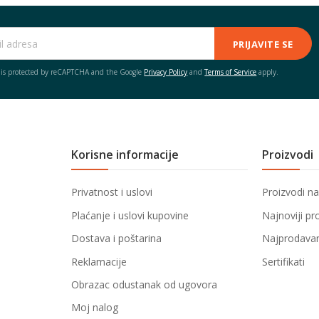
PRIJAVITE SE
e is protected by reCAPTCHA and the Google
Privacy Policy
and
Terms of Service
apply.
Korisne informacije
Proizvodi
Privatnost i uslovi
Proizvodi na
Plaćanje i uslovi kupovine
Najnoviji pr
Dostava i poštarina
Najprodavani
Reklamacije
Sertifikati
Obrazac odustanak od ugovora
Moj nalog