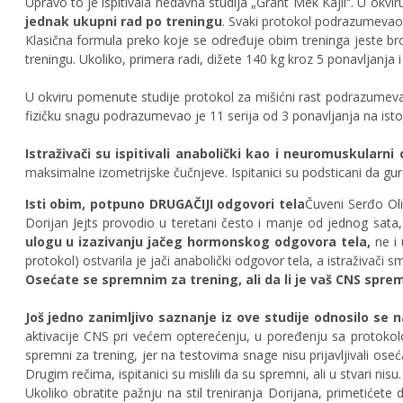
Upravo to je ispitivala nedavna studija „Grant Mek Kajli“. U okviru
jednak ukupni rad po treningu
. Svaki protokol podrazumevao 
Klasična formula preko koje se određuje obim treninga jeste bro
treningu. Ukoliko, primera radi, dižete 140 kg kroz 5 ponavljanja 
U okviru pomenute studije protokol za mišićni rast podrazumeva
fizičku snagu podrazumevao je 11 serija od 3 ponavljanja na istoj
Istraživači su ispitivali anabolički kao i neuromuskularni
maksimalne izometrijske čučnjeve. Ispitanici su podsticani da gur
Isti obim, potpuno DRUGAČIJI odgovori tela
Čuveni Serđo Oliv
Dorijan Jejts provodio u teretani često i manje od jednog sata,
ulogu u izazivanju jačeg hormonskog odgovora tela,
ne i
protokol) ostvarila je jači anabolički odgovor tela, a istraživači
Osećate se spremnim za trening, ali da li je vaš CNS spre
Još jedno zanimljivo saznanje iz ove studije odnosilo se
aktivacije CNS pri većem opterećenju, u poređenju sa protokolom 
spremni za trening, jer na testovima snage nisu prijavljivali os
Drugim rečima, ispitanici su mislili da su spremni, ali u stvari nisu.
Ukoliko obratite pažnju na stil treniranja Dorijana, primetiće