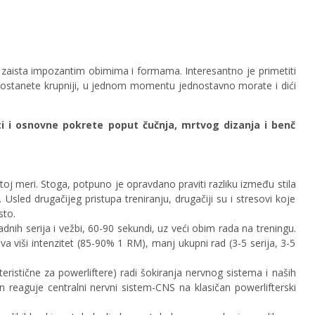
a i zaista impozantim obimima i formama
. Interesantno je primetiti
i postanete krupniji, u jednom momentu jednostavno morate i dići
ti i osnovne pokrete poput čučnja, mrtvog dizanja i benč
 istoj meri. Stoga, potpuno je opravdano praviti razliku između stila
 Usled drugačijeg pristupa treniranju, drugačiji su i stresovi koje
sto.
h serija i vežbi, 60-90 sekundi, uz veći obim rada na treningu.
 viši intenzitet (85-90% 1 RM), manj ukupni rad (3-5 serija, 3-5
teristične za powerliftere) radi šokiranja nervnog sistema i naših
n reaguje centralni nervni sistem-CNS na klasičan powerlifterski