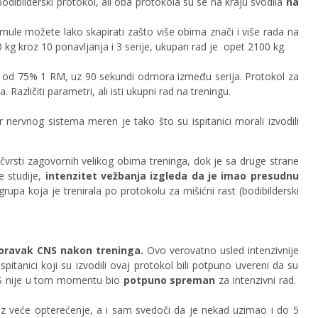
 bodibilderski protokol, ali oba protokola su se na kraju svodila
na
mule možete lako skapirati zašto više obima znači i više rada na
70 kg kroz 10 ponavljanja i 3 serije, ukupan rad je opet 2100 kg.
je od 75% 1 RM, uz 90 sekundi odmora između serija. Protokol za
zličiti parametri, ali isti ukupni rad na treningu.
 nervnog sistema meren je tako što su ispitanici morali izvodili
e čvrsti zagovornih velikog obima treninga, dok je sa druge strane
e studije,
intenzitet vežbanja izgleda da je imao presudnu
grupa koja je trenirala po protokolu za mišićni rast (bodibilderski
oporavak CNS nakon treninga.
Ovo verovatno usled intenzivnije
itanici koji su izvodili ovaj protokol bili potpuno uvereni da su
 CNS nije u tom momentu bio
potpuno spreman
za intenzivni rad.
 uz veće opterećenje, a i sam svedoči da je nekad uzimao i do 5