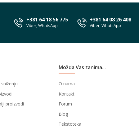
+381 64 18 56 775
+381 64 08 26 408
Viber, WhatsApp
Viber, WhatsApp
Možda Vas zanima...
 sniženju
O nama
oizvodi
Kontakt
ji proizvodi
Forum
Blog
Tekstoteka