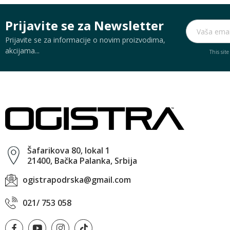
Prijavite se za Newsletter
Prijavite se za informacije o novim proizvodima,
akcijama...
This sit
Šafarikova 80, lokal 1
21400, Bačka Palanka, Srbija
ogistrapodrska@gmail.com
021/ 753 058