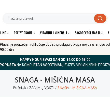
LINE
PRE WORKOUT
VITAMINI I MINERALI
SAGOREVAČI MASTI
S
Plaćanje pouzećem uključuje dodatnu uslugu otkupa novca u iznosu od
90,00 din.
HAPPY HOUR SVAKI DAN OD 14:00 DO 15:00
 POPUSTA
NA KOMPLETAN ASORTIMAN, IZUZEV VEĆ SNIŽENIH PROIZ
SNAGA - MIŠIĆNA MASA
Početak
ZANIMLJIVOSTI
SNAGA - MIŠIĆNA MASA