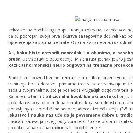
Velika imena bodibildinga poput Ronija Kolmana,
Brenča Vorena,
da su pobrojani svoja prva iskustva sa tegovima doživeli kao po
opterećenja sa kojima trenirate. Ovo naravno ne znači da odmah m
Ali, kako biste ostvarili napredak i u obimima, a poseb
presa,
uz više radno opterećenje. Mišićni rast jednak je progres
Različiti hormonski i neuro odgovori na trenažne protokole
Bodibilderi i powerlifteri ne treniraju istim stilom, prvenstveno iz
treniranja bodibildera koji primarno trenira za ostvarivanje mišić
zadaju svojim telima, što je posledica drugačijih odgovora tela. Na
Kada je u pitanju
tradicionalni bodibilderski protokol
on, iz
Ipak, danas postoji određena literatura koja se odnosi na akutn
ponavljanja) uz produžene periode odmora između serija (3-5 mi
Iskustvo i nauka nas uče da je povremeno dobro u tradic
mišića i izazivanja jačeg odgovora tela, što se potom manifestu
protokol, a na koji na tradicionalni bodibilderski?