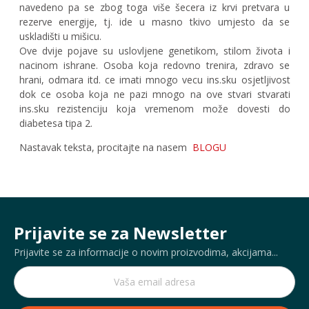
navedeno pa se zbog toga više šecera iz krvi pretvara u
rezerve energije, tj. ide u masno tkivo umjesto da se
uskladišti u mišicu.
Ove dvije pojave su uslovljene genetikom, stilom života i
nacinom ishrane. Osoba koja redovno trenira, zdravo se
hrani, odmara itd. ce imati mnogo vecu ins.sku osjetljivost
dok ce osoba koja ne pazi mnogo na ove stvari stvarati
ins.sku rezistenciju koja vremenom može dovesti do
diabetesa tipa 2.
Nastavak teksta, procitajte na nasem
BLOGU
Prijavite se za Newsletter
Prijavite se za informacije o novim proizvodima, akcijama...