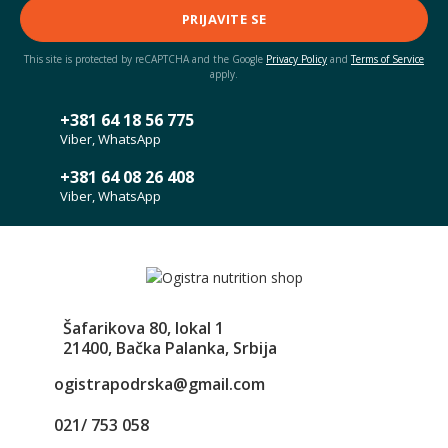
PRIJAVITE SE
This site is protected by reCAPTCHA and the Google
Privacy Policy
and
Terms of Service
apply.
+381 64 18 56 775
Viber, WhatsApp
+381 64 08 26 408
Viber, WhatsApp
Šafarikova 80, lokal 1
21400, Bačka Palanka, Srbija
ogistrapodrska@gmail.com
021/ 753 058