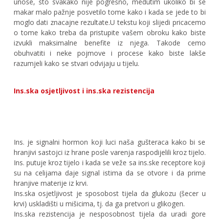
unose, što svakako nije pogrešno, medutim ukoliko bi se
makar malo pažnje posvetilo tome kako i kada se jede to bi
moglo dati znacajne rezultate.U tekstu koji slijedi pricacemo
o tome kako treba da pristupite vašem obroku kako biste
izvukli maksimalne benefite iz njega. Takode cemo
obuhvatiti i neke pojmove i procese kako biste lakše
razumjeli kako se stvari odvijaju u tijelu.
Ins.ska osjetljivost i ins.ska rezistencija
Ins. je signalni hormon koji luci naša gušteraca kako bi se
hranjivi sastojci iz hrane posle varenja raspodijelili kroz tijelo.
Ins. putuje kroz tijelo i kada se veže sa ins.ske receptore koji
su na celijama daje signal istima da se otvore i da prime
hranjive materije iz krvi.
Ins.ska osjetljivost je sposobost tijela da glukozu (šecer u
krvi) uskladišti u mišicima, tj. da ga pretvori u glikogen.
Ins.ska rezistencija je nesposobnost tijela da uradi gore