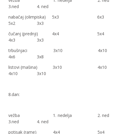
vežba 1. nedelja 2. ned
3.ned 4. ned
nabačaj (olimpiska) 5x3 6x3
5x2 3x3
čučanj (prednji) 4x4 5x4
4x3 3x3
trbušnjaci 3x10 4x10
4x6 3x8
listovi (mašina) 3x10 4x10
4x10 3x10
8.dan:
vežba 1. nedelja 2. ned
3.ned 4. ned
potisak (rame) 4x4 5x4