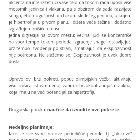
akcenta na intenzitet uči vaše telo da tokom rada uposli više
motornih jedinica i vlakana, pa s obzirom da sada razvijate
snagu, eto mogućnosti da tokom sledećeg perioda, u kojem
je hipertrofija u prvom planu,
dižete veće težine i dodatno
izgrađujete mišićnu masu.
Jedna digresija na ovom mestu: većina ljudi se koncentriše
na spor tempo tokom perioda izgradnje snage, ostavljajući
brz tempo izvođenja po strani, smatrajući da eksplozivnost
nije potrebna. Ne slažemo se. Eksplozivnost je uvek dobro
došla.
Upravo ovi brzi pokreti, poput olimpijskih vežbi, aktiviraju
više mišića istovremeno, zatim i brzokontrahujuća vlakna,
koja imaju najveći potencijal za hipertrofiju.
Drugarska poruka:
naučite da izvodite ove pokrete.
Nedeljno planiranje:
Iako se sve svodi na ove periodične periode, tj. ,,blokove’’