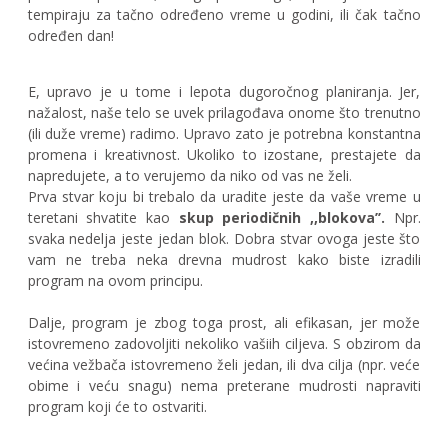
tempiraju za tačno određeno vreme u godini, ili čak tačno
određen dan!
E, upravo je u tome i lepota dugoročnog planiranja. Jer,
nažalost, naše telo se uvek prilagođava onome što trenutno
(ili duže vreme) radimo. Upravo zato je potrebna konstantna
promena i kreativnost. Ukoliko to izostane, prestajete da
napredujete, a to verujemo da niko od vas ne želi.
Prva stvar koju bi trebalo da uradite jeste da vaše vreme u
teretani shvatite kao
skup periodičnih ,,blokova’’.
Npr.
svaka nedelja jeste jedan blok. Dobra stvar ovoga jeste što
vam ne treba neka drevna mudrost kako biste izradili
program na ovom principu.
Dalje, program je zbog toga prost, ali efikasan, jer može
istovremeno zadovoljiti nekoliko vašiih ciljeva. S obzirom da
većina vežbača istovremeno želi jedan, ili dva cilja (npr. veće
obime i veću snagu) nema preterane mudrosti napraviti
program koji će to ostvariti.