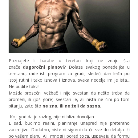
Poznajete li barabe u teretani koji ne znaju šta
znače
dugoročni planovi?
Dolaze svakog ponedeljka u
teretanu, rade isti program za grudi, sledeći dan leđa po
istoj rutini i tako iznova i iznova, svaka nedelja im je ista...
Ne budite takvi!
Možda prosečni vežbač i nije svestan da nešto treba da
promeni, ili (još gore) svestan je, ali ništa ne čini po tom
pitanju, zato što
ne zna, ili ne želi da sazna.
Koji god da je razlog, nije ni blizu dovoljan.
E sad, budimo realni, planiranje unapred nije preterano
zanimljivo. Dodatno, niste ni sigurni da će sve do detalja ići
po vašem planu. Ali, mnogi i pored toga, uspevaju da formu