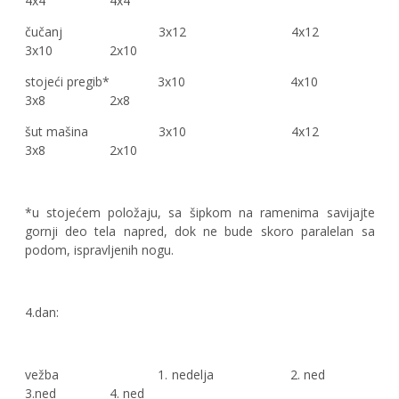
4x4 4x4
čučanj 3x12 4x12
3x10 2x10
stojeći pregib* 3x10 4x10
3x8 2x8
šut mašina 3x10 4x12
3x8 2x10
*u stojećem položaju, sa šipkom na ramenima savijajte
gornji deo tela napred, dok ne bude skoro paralelan sa
podom, ispravljenih nogu.
4.dan:
vežba 1. nedelja 2. ned
3.ned 4. ned