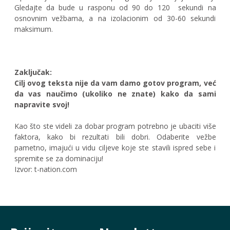
Gledajte da bude u rasponu od 90 do 120
sekundi na
osnovnim vežbama, a na izolacionim od 30-60 sekundi
maksimum.
Zaključak:
Cilj ovog teksta nije da vam damo gotov program, već
da vas naučimo (ukoliko ne znate) kako da sami
napravite svoj!
Kao što ste videli za dobar program potrebno je ubaciti više
faktora, kako bi rezultati bili dobri. Odaberite vežbe
pametno, imajući u vidu ciljeve koje ste stavili ispred sebe i
spremite se za dominaciju!
Izvor: t-nation.com