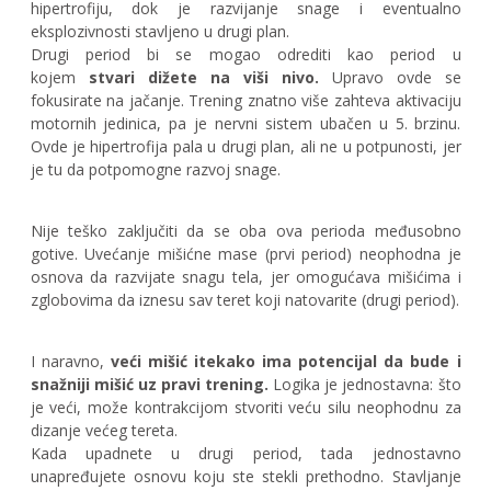
hipertrofiju, dok je razvijanje snage i eventualno
eksplozivnosti stavljeno u drugi plan.
Drugi period bi se mogao odrediti kao period u
kojem
stvari dižete na viši nivo.
Upravo ovde se
fokusirate na jačanje. Trening znatno više zahteva aktivaciju
motornih jedinica, pa je nervni sistem ubačen u 5. brzinu.
Ovde je hipertrofija pala u drugi plan, ali ne u potpunosti, jer
je tu da potpomogne razvoj snage.
Nije teško zaključiti da se oba ova perioda međusobno
gotive. Uvećanje mišićne mase (prvi period) neophodna je
osnova da razvijate snagu tela, jer omogućava mišićima i
zglobovima da iznesu sav teret koji natovarite (drugi period).
I naravno,
veći mišić itekako ima potencijal da bude i
snažniji mišić uz pravi trening.
Logika je jednostavna: što
je veći, može kontrakcijom stvoriti veću silu neophodnu za
dizanje većeg tereta.
Kada upadnete u drugi period, tada jednostavno
unapređujete osnovu koju ste stekli prethodno. Stavljanje