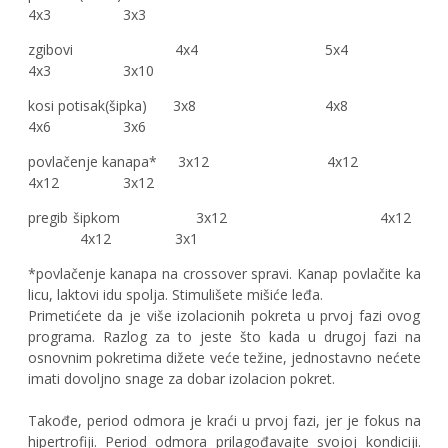
4x3 3x3
zgibovi 4x4 5x4
4x3 3x10
kosi potisak(šipka) 3x8 4x8
4x6 3x6
povlačenje kanapa* 3x12 4x12
4x12 3x12
pregib šipkom 3x12 4x12
4x12 3x1
*povlačenje kanapa na crossover spravi. Kanap povlačite ka
licu, laktovi idu spolja. Stimulišete mišiće leđa.
Primetićete da je više izolacionih pokreta u prvoj fazi ovog
programa. Razlog za to jeste što kada u drugoj fazi na
osnovnim pokretima dižete veće težine, jednostavno nećete
imati dovoljno snage za dobar izolacion pokret.
Takođe, period odmora je kraći u prvoj fazi, jer je fokus na
hipertrofiji. Period odmora prilagođavajte svojoj kondiciji.