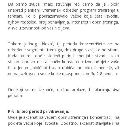
Da bismo zvučali malo stručnije reći ćemo da je ,,blok’’
unapred planirani, vremenski određen program treniranja u
teretani. To bi podrazumevalo vežbe koje ćete izvoditi,
njihov redosled, broj ponavljanja, intenzitet i obim treninga,
a sve u zavisnosti od vaših ciljeva.
Tokom jednog ,,bloka’’, tj. perioda koncentrišete se na
određene segmente treninga, dok druge stavljate po strani.
Kada na red dođe sledeći period, menjate stvari i tako
stalno. Upravo na taj način konstantno iznenađujete vaše
telo. Jedan ,,blok’’ bi trajao uobičajeno oko 4 nedelje, ali
nema razloga da se ne kreće u rasponu između 2-8 nedelja.
Oni koji se ne takmiče, obično prolaze, tj. planiraju dva
perioda.
Prvi bi bio
period privikavanja.
Ovde je akcenat na većem obimu treninga i
koncentraciji na
pokrete vežbi koje izvodite. Dodatno, akcenat stavljate i na