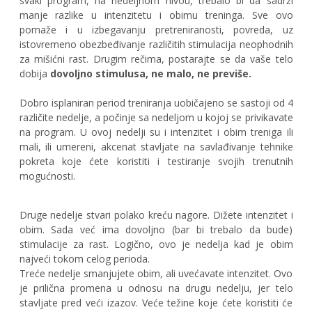
svaki program, na nedeljnom nivou, trebalo bi da sadrži
manje razlike u intenzitetu i obimu treninga. Sve ovo
pomaže i u izbegavanju pretreniranosti, povreda, uz
istovremeno obezbeđivanje različitih stimulacija neophodnih
za mišićni rast. Drugim rečima, postarajte se da vaše telo
dobija
dovoljno stimulusa, ne malo, ne previše.
Dobro isplaniran period treniranja uobičajeno se sastoji od 4
različite nedelje, a počinje sa nedeljom u kojoj se privikavate
na program. U ovoj nedelji su i intenzitet i obim treniga ili
mali, ili umereni, akcenat stavljate na savlađivanje tehnike
pokreta koje ćete koristiti i testiranje svojih trenutnih
mogućnosti.
Druge nedelje stvari polako kreću nagore. Dižete intenzitet i
obim. Sada već ima dovoljno (bar bi trebalo da bude)
stimulacije za rast. Logično, ovo je nedelja kad je obim
najveći tokom celog perioda.
Treće nedelje smanjujete obim, ali uvećavate intenzitet. Ovo
je prilična promena u odnosu na drugu nedelju, jer telo
stavljate pred veći izazov. Veće težine koje ćete koristiti će